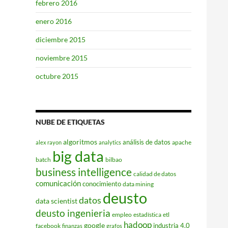
febrero 2016
enero 2016
diciembre 2015
noviembre 2015
octubre 2015
NUBE DE ETIQUETAS
algoritmos
análisis de datos
apache
alex rayon
analytics
big data
batch
bilbao
business intelligence
calidad de datos
comunicación
conocimiento
data mining
deusto
datos
data scientist
deusto ingenieria
empleo
estadística
etl
hadoop
google
industria 4.0
facebook
finanzas
grafos