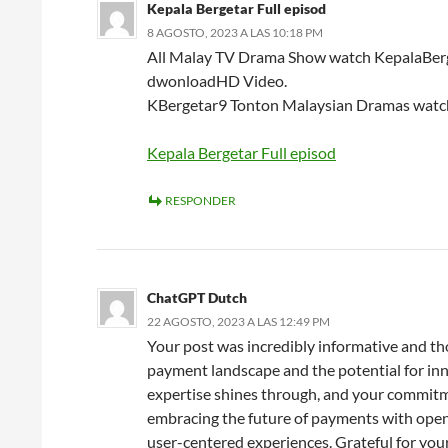
Kepala Bergetar Full episod
8 AGOSTO, 2023 A LAS 10:18 PM
All Malay TV Drama Show watch KepalaBerget
dwonloadHD Video.
KBergetar9 Tonton Malaysian Dramas watch
Kepala Bergetar Full episod
RESPONDER
ChatGPT Dutch
22 AGOSTO, 2023 A LAS 12:49 PM
Your post was incredibly informative and th
payment landscape and the potential for in
expertise shines through, and your commitmen
embracing the future of payments with open 
user-centered experiences. Grateful for your