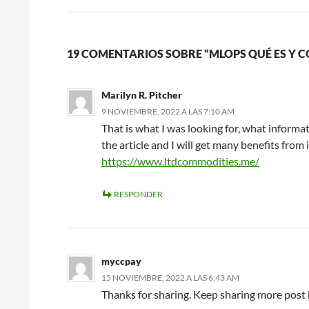
entradas
19 COMENTARIOS SOBRE “MLOPS QUÉ ES Y 
Marilyn R. Pitcher
9 NOVIEMBRE, 2022 A LAS 7:10 AM
That is what I was looking for, what informat
the article and I will get many benefits from 
https://www.ltdcommodities.me/
RESPONDER
myccpay
15 NOVIEMBRE, 2022 A LAS 6:43 AM
Thanks for sharing. Keep sharing more post lik