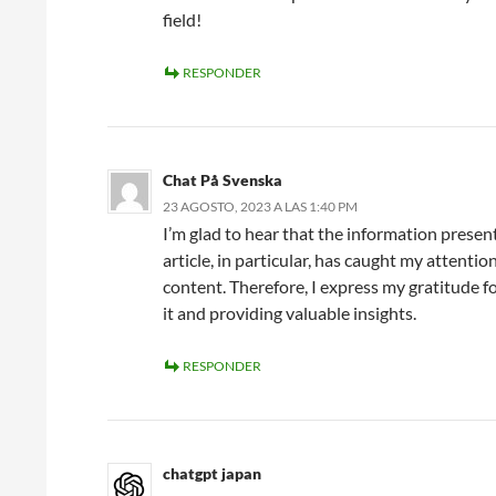
field!
RESPONDER
Chat På Svenska
23 AGOSTO, 2023 A LAS 1:40 PM
I’m glad to hear that the information presen
article, in particular, has caught my attenti
content. Therefore, I express my gratitude f
it and providing valuable insights.
RESPONDER
chatgpt japan