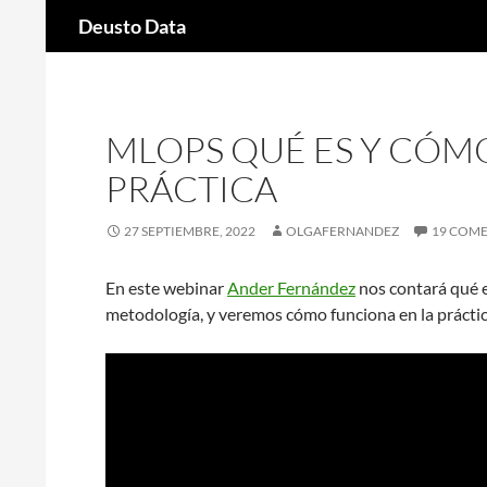
Buscar
Deusto Data
Saltar
al
contenido
MLOPS QUÉ ES Y CÓM
PRÁCTICA
27 SEPTIEMBRE, 2022
OLGAFERNANDEZ
19 COM
En este webinar
Ander Fernández
nos contará qué e
metodología, y veremos cómo funciona en la práctic