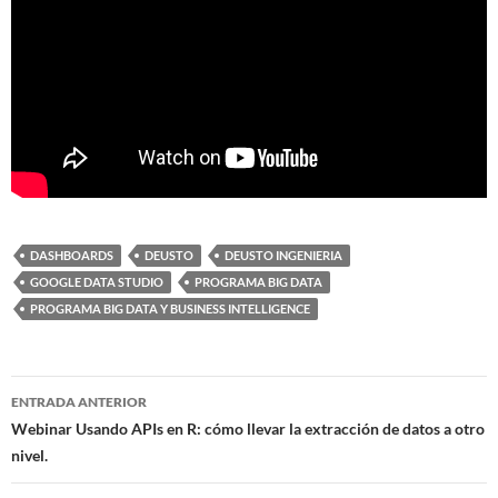
DASHBOARDS
DEUSTO
DEUSTO INGENIERIA
GOOGLE DATA STUDIO
PROGRAMA BIG DATA
PROGRAMA BIG DATA Y BUSINESS INTELLIGENCE
Navegación
ENTRADA ANTERIOR
de
Webinar Usando APIs en R: cómo llevar la extracción de datos a otro
nivel.
entradas