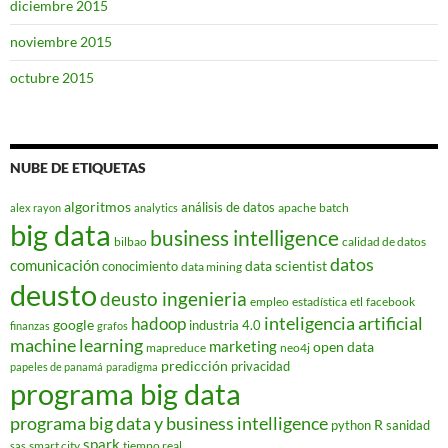
diciembre 2015
noviembre 2015
octubre 2015
NUBE DE ETIQUETAS
algoritmos
análisis de datos
apache
batch
alex rayon
analytics
big data
business intelligence
bilbao
calidad de datos
datos
comunicación
data scientist
conocimiento
data mining
deusto
deusto ingenieria
empleo
estadística
etl
facebook
hadoop
inteligencia artificial
google
industria 4.0
finanzas
grafos
machine learning
marketing
open data
mapreduce
neo4j
predicción
privacidad
papeles de panamá
paradigma
programa big data
programa big data y business intelligence
R
python
sanidad
spark
smart city
tiempo real
sas