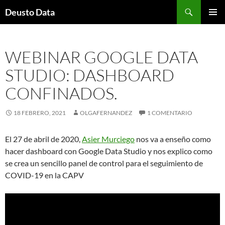
Saltar
Buscar
Deusto Data
al
MENÚ
contenido
PRINCI
WEBINAR GOOGLE DATA
STUDIO: DASHBOARD
CONFINADOS.
18 FEBRERO, 2021
OLGAFERNANDEZ
1 COMENTARIO
El 27 de abril de 2020,
Asier Murciego
nos va a enseño como
hacer dashboard con Google Data Studio y nos explico como
se crea un sencillo panel de control para el seguimiento de
COVID-19 en la CAPV