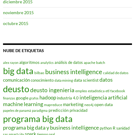
diciembre 2015
noviembre 2015
octubre 2015
NUBE DE ETIQUETAS
algoritmos
análisis de datos
apache
batch
alex rayon
analytics
big data
business intelligence
bilbao
calidad de datos
datos
comunicación
data scientist
conocimiento
data mining
deusto
deusto ingenieria
empleo
estadística
etl
facebook
hadoop
inteligencia artificial
google
industria 4.0
finanzas
grafos
machine learning
marketing
open data
mapreduce
neo4j
predicción
privacidad
papeles de panamá
paradigma
programa big data
programa big data y business intelligence
R
python
sanidad
spark
smart city
tiempo real
sas