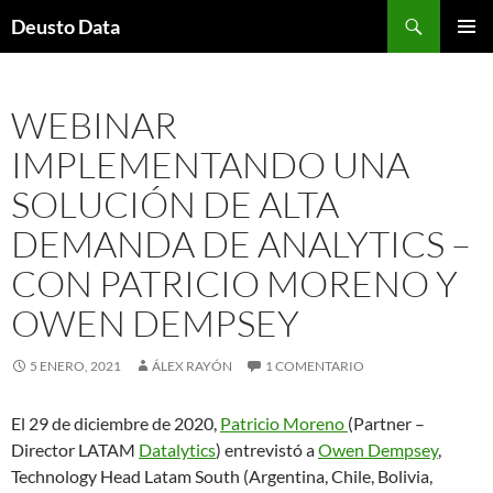
Saltar
Buscar
Deusto Data
al
MENÚ
contenido
PRINCI
WEBINAR
IMPLEMENTANDO UNA
SOLUCIÓN DE ALTA
DEMANDA DE ANALYTICS –
CON PATRICIO MORENO Y
OWEN DEMPSEY
5 ENERO, 2021
ÁLEX RAYÓN
1 COMENTARIO
El 29 de diciembre de 2020,
Patricio Moreno
(Partner –
Director LATAM
Datalytics
) entrevistó a
Owen Dempsey
,
Technology Head Latam South (Argentina, Chile, Bolivia,