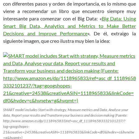
con diferentes pasos y orden de importancia, es lo mismo que
viene a recomendar un libro que encuentro siempre muy
interesante para comenzar con el Big Data: «
Big Data: Using
Smart Big Data, Analytics and Metrics to Make Better
Decisions and Improve Performance
«. De él, extraigo la
siguiente imagen, que creo ilustra muy bien la idea:
SMART model includes Start with strategy, Measure metrics and Data, Analyse your
data, Report your results and Transform your business and decision making (Fuente:
http://www.amazon.es/dp/1118965833/ref=asc_df_111896583332101237/?
tag=googshopes-
21&creative=24538&creativeASIN=1118965833&linkCode=df0&hvdev=c&hvnetw
=g&hvqmt=)