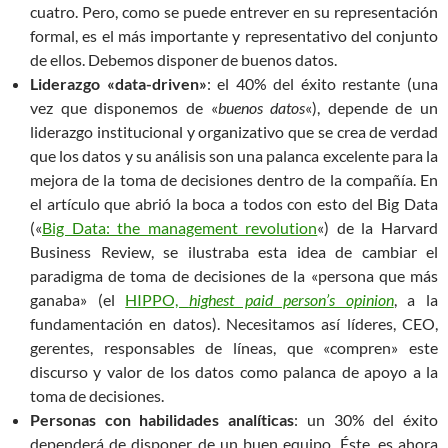
cuatro. Pero, como se puede entrever en su representación
formal, es el más importante y representativo del conjunto
de ellos. Debemos disponer de buenos datos.
Liderazgo «data-driven»
: el 40% del éxito restante (una
vez que disponemos de «
buenos datos
«), depende de un
liderazgo institucional y organizativo que se crea de verdad
que los datos y su análisis son una palanca excelente para la
mejora de la toma de decisiones dentro de la compañía. En
el artículo que abrió la boca a todos con esto del Big Data
(«
Big Data: the management revolution
«) de la Harvard
Business Review, se ilustraba esta idea de cambiar el
paradigma de toma de decisiones de la «persona que más
ganaba» (el
HIPPO,
highest paid person’s opinion
, a la
fundamentación en datos). Necesitamos así líderes, CEO,
gerentes, responsables de líneas, que «compren» este
discurso y valor de los datos como palanca de apoyo a la
toma de decisiones.
Personas con habilidades analíticas
: un 30% del éxito
dependerá de disponer de un buen equipo. Éste, es ahora