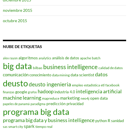
noviembre 2015
octubre 2015
NUBE DE ETIQUETAS
algoritmos
análisis de datos
apache
batch
alex rayon
analytics
big data
business intelligence
bilbao
calidad de datos
datos
comunicación
data scientist
conocimiento
data mining
deusto
deusto ingenieria
empleo
estadística
etl
facebook
hadoop
inteligencia artificial
google
industria 4.0
finanzas
grafos
machine learning
marketing
open data
mapreduce
neo4j
predicción
privacidad
papeles de panamá
paradigma
programa big data
programa big data y business intelligence
R
python
sanidad
spark
smart city
tiempo real
sas