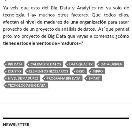
Ya veis que esto del Big Data y Analytics no va solo de
tecnología. Hay muchos otros factores. Que, todos ellos,
afectan al nivel de madurez de una organización
para sacar
provecho de un proyecto de análisis de datos. Así que, para el
próximo proyecto de Big Data que vayas a comenzar,
¿cómo
tienes estos elementos de «maduros»?
BIG DATA
CALIDAD DE DATOS
DATA QUALITY
DATA-DRIVEN
DEUSTO
ELEMENTOS NECESARIOS
GIGO
HIPPO
NIVEL DE MADUREZ
PROGRAMA BIG DATA
SMART
TECNOLOGÍAS BIG DATA
NEWSLETTER