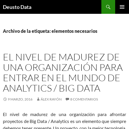
Saltar
Buscar
Deusto Data
al
MENÚ
contenido
PRINCI
Archivo de la etiqueta: elementos necesarios
EL NIVEL DE MADUREZ DE
UNA ORGANIZACIÓN PARA
ENTRAR EN EL MUNDO DE
ANALYTICS / BIG DATA
9 MARZO, 2016
ÁLEX RAYÓN
8 COMENTARIOS
El nivel de madurez de una organización para afrontar
proyectos de Big Data / Analytics es un elemento que siempre
debemos tener presente. Un proyecto, con la mejor tecnología,