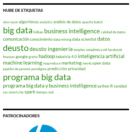
NUBE DE ETIQUETAS
algoritmos
análisis de datos
apache
batch
alex rayon
analytics
big data
business intelligence
bilbao
calidad de datos
datos
comunicación
data scientist
conocimiento
data mining
deusto
deusto ingenieria
empleo
estadística
etl
facebook
hadoop
inteligencia artificial
google
industria 4.0
finanzas
grafos
machine learning
marketing
open data
mapreduce
neo4j
predicción
privacidad
papeles de panamá
paradigma
programa big data
programa big data y business intelligence
R
python
sanidad
spark
smart city
tiempo real
sas
PATROCINADORES