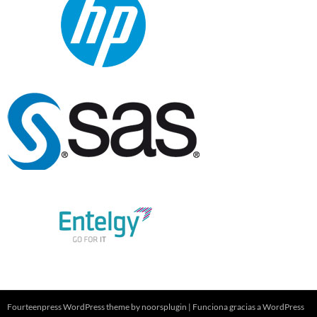
Fourteenpress WordPress theme by
noorsplugin
|
Funciona gracias a WordPress