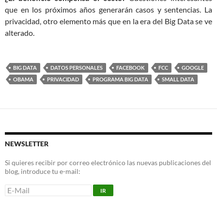
que en los próximos años generarán casos y sentencias. La
privacidad, otro elemento más que en la era del Big Data se ve
alterado.
BIG DATA
DATOS PERSONALES
FACEBOOK
FCC
GOOGLE
OBAMA
PRIVACIDAD
PROGRAMA BIG DATA
SMALL DATA
NEWSLETTER
Si quieres recibir por correo electrónico las nuevas publicaciones del
blog, introduce tu e-mail: