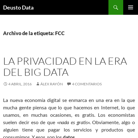
Saltar
Buscar
Deusto Data
al
MENÚ
contenido
PRINCI
Archivo de la etiqueta: FCC
LA PRIVACIDAD EN LA ERA
DEL BIG DATA
4 ABRIL, 2016
ÁLEX RAYÓN
4 COMENTARIOS
La nueva economía digital se enmarca en una era en la que
mucha gente piensa que lo que hacemos en Internet, lo que
usamos, en muchas ocasiones, es gratis. Los economistas
suelen decir eso de que «
nada es gratis
«. Obviamente, algo o
alguien tiene que pagar los servicios y productos que
consumimos. Y esos, son los
datos
.