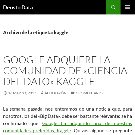
Saltar
Buscar
Deusto Data
al
MENÚ
contenido
PRINCI
Archivo de la etiqueta: kaggle
GOOGLE ADQUIERE LA
COMUNIDAD DE «CIENCIA
DEL DATO» KAGGLE
16 MARZO, 2017
ÁLEX RAYÓN
1 COMENTARIO
La semana pasada, nos enteramos de una noticia que, para
nosotros, los del «Big Data», debe ser bastante relevante: se ha
confirmado que
Google ha adquirido una de nuestras
comunidades preferidas, Kaggle
. Quizás alguno se pregunte