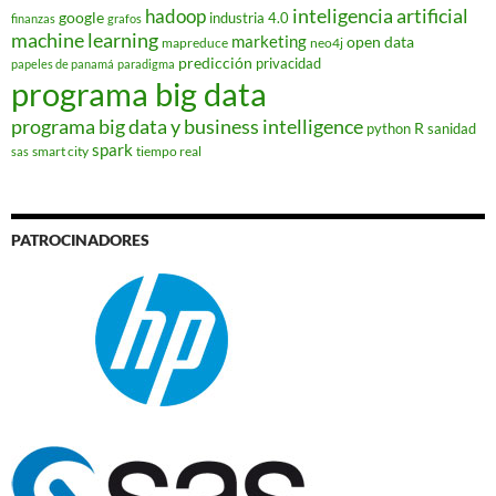
hadoop
inteligencia artificial
google
industria 4.0
finanzas
grafos
machine learning
marketing
open data
mapreduce
neo4j
predicción
privacidad
papeles de panamá
paradigma
programa big data
programa big data y business intelligence
R
python
sanidad
spark
smart city
tiempo real
sas
PATROCINADORES