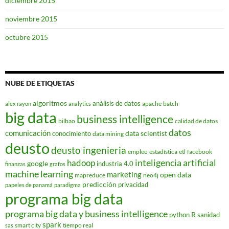
diciembre 2015
noviembre 2015
octubre 2015
NUBE DE ETIQUETAS
algoritmos
análisis de datos
apache
batch
alex rayon
analytics
big data
business intelligence
bilbao
calidad de datos
datos
comunicación
data scientist
conocimiento
data mining
deusto
deusto ingenieria
empleo
estadística
etl
facebook
hadoop
inteligencia artificial
google
industria 4.0
finanzas
grafos
machine learning
marketing
open data
mapreduce
neo4j
predicción
privacidad
papeles de panamá
paradigma
programa big data
programa big data y business intelligence
R
python
sanidad
spark
smart city
tiempo real
sas