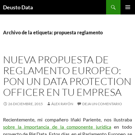
Saltar
Buscar
Deusto Data
al
MENÚ
contenido
PRINCI
Archivo de la etiqueta: propuesta reglamento
NUEVA PROPUESTA DE
REGLAMENTO EUROPEO:
PON UN DATA PROTECTION
OFFICER EN TU EMPRESA
26 DICIEMBRE, 2015
ÁLEX RAYÓN
DEJA UN COMENTARIO
Recientemente, mi compañero Iñaki Pariente, nos ilustraba
sobre la importancia de la componente jurídica
en todo
proyecto de Big Data. Estos días, en el Parlamento Europeo, se