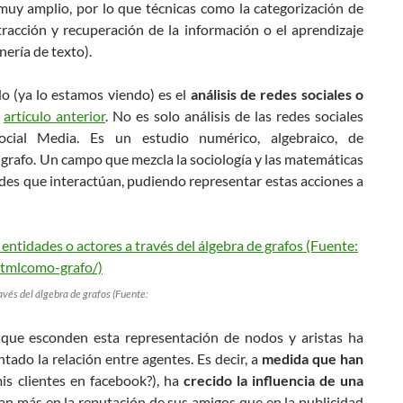
muy amplio, por lo que técnicas como la categorización de
tracción y recuperación de la información o el aprendizaje
nería de texto).
o (ya lo estamos viendo) es el
análisis de redes sociales o
n
artículo anterior
. No es solo análisis de las redes sociales
cial Media. Es un estudio numérico, algebraico, de
grafo. Un campo que mezcla la sociología y las matemáticas
dades que interactúan, pudiendo representar estas acciones a
avés del álgebra de grafos (Fuente:
a que esconden esta representación de nodos y aristas ha
ado la relación entre agentes. Es decir, a
medida que han
is clientes en facebook?), ha
crecido la influencia de una
ían más en la reputación de sus amigos que en la publicidad