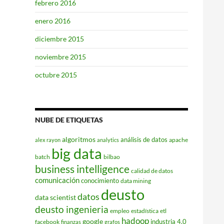
febrero 2016
enero 2016
diciembre 2015
noviembre 2015
octubre 2015
NUBE DE ETIQUETAS
algoritmos
análisis de datos
apache
alex rayon
analytics
big data
batch
bilbao
business intelligence
calidad de datos
comunicación
conocimiento
data mining
deusto
datos
data scientist
deusto ingenieria
empleo
estadística
etl
hadoop
google
industria 4.0
facebook
finanzas
grafos