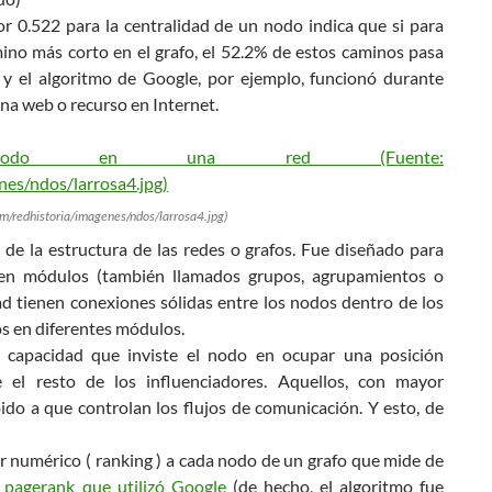
lor 0.522 para la centralidad de un nodo indica que si para
ino más corto en el grafo, el 52.2% de estos caminos pasa
 y el algoritmo de Google, por ejemplo, funcionó durante
na web o recurso en Internet.
com/redhistoria/imagenes/ndos/larrosa4.jpg)
de la estructura de las redes o grafos. Fue diseñado para
d en módulos (también llamados grupos, agrupamientos o
d tienen conexiones sólidas entre los nodos dentro de los
s en diferentes módulos.
 capacidad que inviste el nodo en ocupar una posición
e el resto de los influenciadores. Aquellos, con mayor
ido a que controlan los flujos de comunicación. Y esto, de
or numérico ( ranking ) a cada nodo de un grafo que mide de
 pagerank que utilizó Google
(de hecho, el algoritmo fue