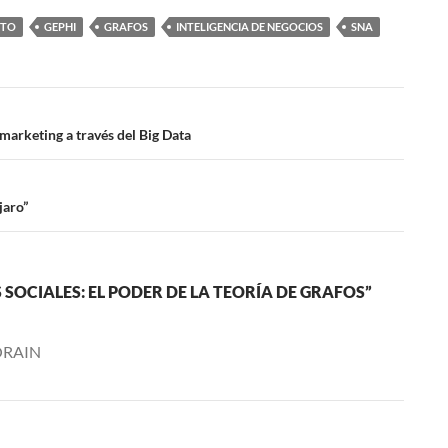
STO
GEPHI
GRAFOS
INTELIGENCIA DE NEGOCIOS
SNA
marketing a través del Big Data
jaro”
 SOCIALES: EL PODER DE LA TEORÍA DE GRAFOS”
 ORAIN