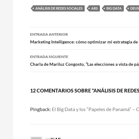
ANÁLISIS DE REDES SOCIALES
ARS
BIG DATA
DEU
Navegación
ENTRADA ANTERIOR
de
Marketing Intelligence: cómo optimizar mi estrategia de 
entradas
ENTRADA SIGUIENTE
Charla de Mariluz Congosto, “Las elecciones a vista de pá
12 COMENTARIOS SOBRE “ANÁLISIS DE REDES
Pingback:
El Big Data y los “Papeles de Panamá” –