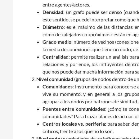
entre agentes/actores.
Densidad
: un grafo puede ser denso (cuando
este sentido, se puede interpretar como que 
Diámetro
: es el máximo de las distancias 
cómo de «alejados» o «próximos» están en agr
Grado medio
: número de vecinos (conexiones
la media de conexiones que tiene un nodo, de
Centralidad
: permite realizar un análisis p
relaciones y por ende, los influyentes dent
que nos puede dar mucha información para sab
Nivel comunidad
(grupos de nodos dentro de un
Comunidades
: instrumento para conocerse a
vive su momento, y en general a los grupo
agrupar a los nodos por patrones de similtud.
Puentes entre comunidades
: ¿cómo se con
comunidades? Para trazar planes de actuación
Centros locales vs. periferia
: para saber, d
críticos, frente a los que no lo son.
Nivel nodo
(propiedades de un influenciador da