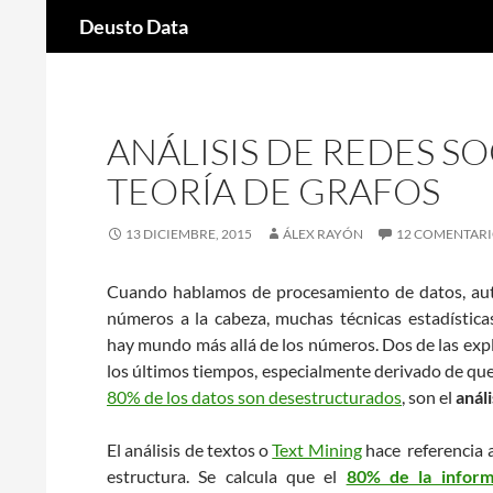
Buscar
Deusto Data
Saltar
al
contenido
ANÁLISIS DE REDES SO
TEORÍA DE GRAFOS
13 DICIEMBRE, 2015
ÁLEX RAYÓN
12 COMENTAR
Cuando hablamos de procesamiento de datos, au
números a la cabeza, muchas técnicas estadísticas,
hay mundo más allá de los números. Dos de las ex
los últimos tiempos, especialmente derivado de qu
80% de los datos son desestructurados
, son el
análi
El análisis de textos o
Text Mining
hace referencia a
estructura. Se calcula que el
80% de la infor