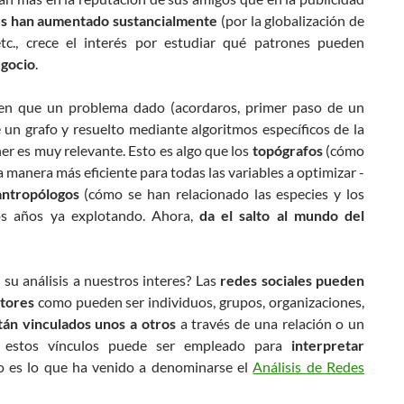
es han aumentado sustancialmente
(por la globalización de
etc., crece el interés por estudiar qué patrones pueden
egocio
.
 en que un problema dado (acordaros, primer paso de un
un grafo y resuelto mediante algoritmos específicos de la
er es muy relevante. Esto es algo que los
topógrafos
(cómo
 manera más eficiente para todas las variables a optimizar -
antropólogos
(cómo se han relacionado las especies y los
os años ya explotando. Ahora,
da el salto al mundo del
 su análisis a nuestros interes? Las
redes sociales pueden
ctores
como pueden ser individuos, grupos, organizaciones,
tán vinculados unos a otros
a través de una relación o un
 de estos vínculos puede ser empleado para
interpretar
to es lo que ha venido a denominarse el
Análisis de Redes