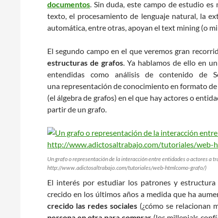
documentos
. Sin duda, este campo de estudio es 
texto, el procesamiento de lenguaje natural, la ex
automática, entre otras, apoyan el text mining (o mi
El segundo campo en el que veremos gran recorrid
estructuras de grafos
. Ya hablamos de ello en u
entendidas como análisis de contenido de So
una representación de conocimiento en formato de 
(el álgebra de grafos) en el que hay actores o enti
partir de un grafo.
Un grafo o representación de la interacción entre entidades o actores a tr
http://www.adictosaltrabajo.com/tutoriales/web-htmlcomo-grafo/)
El interés por estudiar los patrones y estructur
crecido en los últimos años a medida que ha aument
crecido las redes sociales
(¿cómo se relacionan m
persona en otra para comprar
(los millenials conf