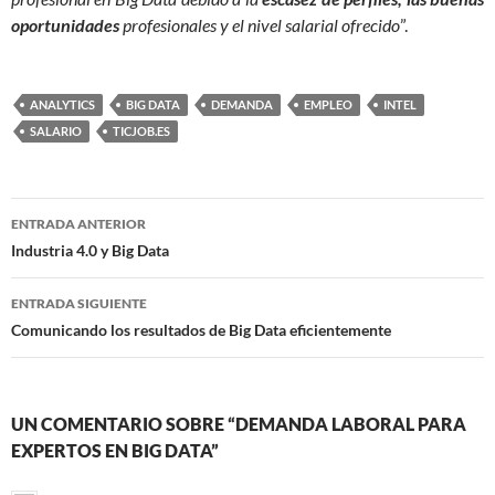
oportunidades
profesionales y el nivel salarial ofrecido
”.
ANALYTICS
BIG DATA
DEMANDA
EMPLEO
INTEL
SALARIO
TICJOB.ES
Navegación
ENTRADA ANTERIOR
de
Industria 4.0 y Big Data
entradas
ENTRADA SIGUIENTE
Comunicando los resultados de Big Data eficientemente
UN COMENTARIO SOBRE “DEMANDA LABORAL PARA
EXPERTOS EN BIG DATA”