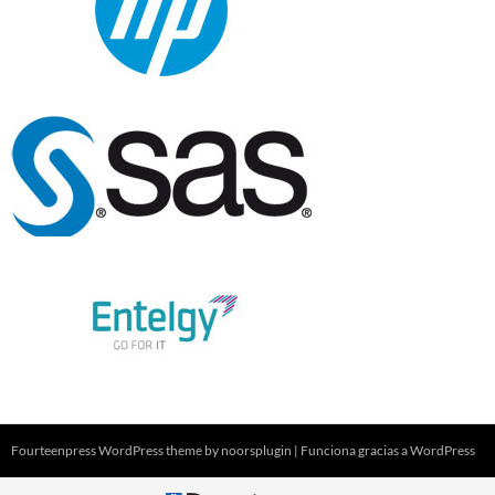
Fourteenpress WordPress theme by
noorsplugin
|
Funciona gracias a WordPress