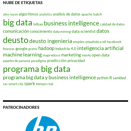
NUBE DE ETIQUETAS
algoritmos
análisis de datos
apache
batch
alex rayon
analytics
big data
business intelligence
bilbao
calidad de datos
datos
comunicación
data scientist
conocimiento
data mining
deusto
deusto ingenieria
empleo
estadística
etl
facebook
hadoop
inteligencia artificial
google
industria 4.0
finanzas
grafos
machine learning
marketing
open data
mapreduce
neo4j
predicción
privacidad
papeles de panamá
paradigma
programa big data
programa big data y business intelligence
R
python
sanidad
spark
smart city
tiempo real
sas
PATROCINADORES