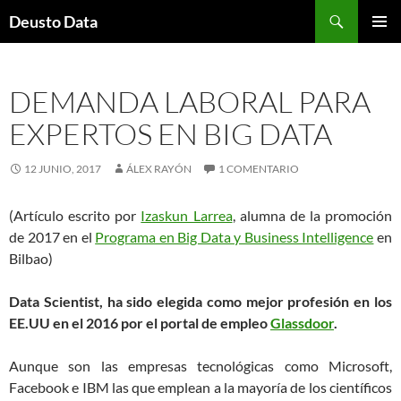
Saltar
Buscar
Deusto Data
al
MENÚ
contenido
PRINCI
DEMANDA LABORAL PARA
EXPERTOS EN BIG DATA
12 JUNIO, 2017
ÁLEX RAYÓN
1 COMENTARIO
(Artículo escrito por
Izaskun Larrea
, alumna de la promoción
de 2017 en el
Programa en Big Data y Business Intelligence
en
Bilbao)
Data Scientist, ha sido elegida como mejor profesión en los
EE.UU en el 2016 por el portal de empleo
Glassdoor
.
Aunque son las empresas tecnológicas como Microsoft,
Facebook e IBM las que emplean a la mayoría de los científicos