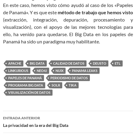
En este caso, hemos visto cómo ayudó al caso de los «Papeles
de Panamá». Y es que este
método de trabajo que hemos visto
(extracción, integración, depuración, procesamiento y
visualización), con el apoyo de las mejores tecnologías para
ello, ha venido para quedarse. El Big Data en los papeles de
Panamá ha sido un paradigma muy habilitante.
APACHE
BIG DATA
CALIDAD DE DATOS
DEUSTO
ETL
LINKURIOUS
NEO4J
NUIX
PANAMA LEAKS
PAPELES DE PANAMÁ
PERIODISMO DE DATOS
PROGRAMA BIG DATA
SOLR
TIKA
VISUALIZACIÓN DE DATOS
Navegación
ENTRADA ANTERIOR
de
La privacidad en la era del Big Data