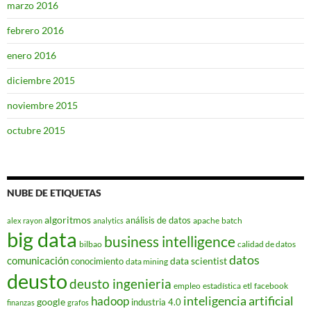
marzo 2016
febrero 2016
enero 2016
diciembre 2015
noviembre 2015
octubre 2015
NUBE DE ETIQUETAS
algoritmos
análisis de datos
apache
batch
alex rayon
analytics
big data
business intelligence
bilbao
calidad de datos
datos
comunicación
data scientist
conocimiento
data mining
deusto
deusto ingenieria
empleo
estadística
etl
facebook
hadoop
inteligencia artificial
google
industria 4.0
finanzas
grafos