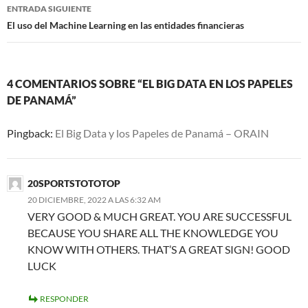
entradas
ENTRADA SIGUIENTE
El uso del Machine Learning en las entidades financieras
4 COMENTARIOS SOBRE “EL BIG DATA EN LOS PAPELES
DE PANAMÁ”
Pingback:
El Big Data y los Papeles de Panamá – ORAIN
20SPORTSTOTOTOP
20 DICIEMBRE, 2022 A LAS 6:32 AM
VERY GOOD & MUCH GREAT. YOU ARE SUCCESSFUL
BECAUSE YOU SHARE ALL THE KNOWLEDGE YOU
KNOW WITH OTHERS. THAT’S A GREAT SIGN! GOOD
LUCK
RESPONDER