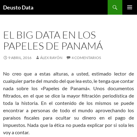
Saltar
Buscar
Deusto Data
al
MENÚ
contenido
PRINCI
EL BIG DATA EN LOS
PAPELES DE PANAMÁ
9 ABRIL, 2016
ÁLEX RAYÓN
4 COMENTARIOS
No creo que a estas alturas, a usted, estimado lector de
cualquier parte del mundo del que lea esto, le tenga que contar
nada sobre los «Papeles de Panamá». Unos documentos
filtrados, en el que se dice la mayor filtración periodística de
toda la historia. En el contenido de los mismos se puede
encontrar a personas de todo el mundo aprovechando los
paraísos fiscales para ocultar su dinero en el pago de
impuestos. Nada que la ética no pueda explicar por si sola les
voy a contar.