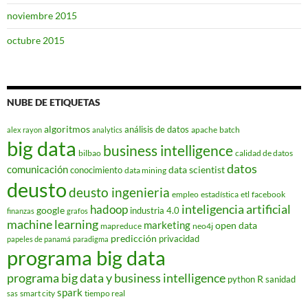
noviembre 2015
octubre 2015
NUBE DE ETIQUETAS
algoritmos
análisis de datos
apache
batch
alex rayon
analytics
big data
business intelligence
bilbao
calidad de datos
datos
comunicación
data scientist
conocimiento
data mining
deusto
deusto ingenieria
empleo
estadística
etl
facebook
hadoop
inteligencia artificial
google
industria 4.0
finanzas
grafos
machine learning
marketing
open data
mapreduce
neo4j
predicción
privacidad
papeles de panamá
paradigma
programa big data
programa big data y business intelligence
R
python
sanidad
spark
smart city
tiempo real
sas