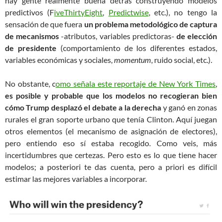
hay gente realmente buena detrás construyendo modelos
predictivos (F
iveThirtyEight
,
Predictwise
, etc.), no tengo la
sensación de que fuera
un problema metodológico de captura
de mecanismos
-atributos, variables predictoras-
de elección
de presidente
(comportamiento de los diferentes estados,
variables económicas y sociales,
momentum
, ruido social, etc.).
No obstante, c
omo señala este reportaje de New York Times
,
es posible y probable que los modelos no recogieran bien
cómo Trump desplazó el debate a la derecha
y ganó en zonas
rurales el gran soporte urbano que tenía Clinton. Aquí juegan
otros elementos (el mecanismo de asignación de electores),
pero entiendo eso sí estaba recogido. Como veis, más
incertidumbres que certezas. Pero esto es lo que tiene hacer
modelos; a posteriori te das cuenta, pero a priori es difícil
estimar las mejores variables a incorporar.