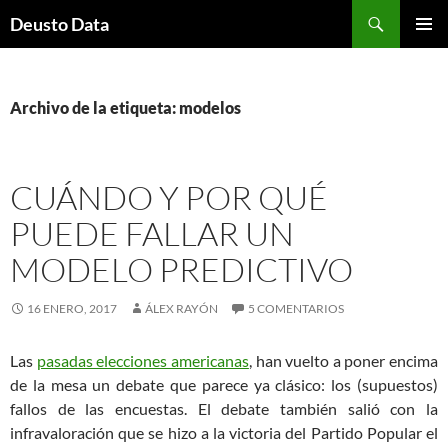
Saltar
Buscar
Deusto Data
al
MENÚ
contenido
PRINCI
Archivo de la etiqueta: modelos
CUÁNDO Y POR QUÉ
PUEDE FALLAR UN
MODELO PREDICTIVO
16 ENERO, 2017
ÁLEX RAYÓN
5 COMENTARIOS
Las
pasadas elecciones americanas
, han vuelto a poner encima
de la mesa un debate que parece ya clásico: los (supuestos)
fallos de las encuestas. El debate también salió con la
infravaloración que se hizo a la victoria del Partido Popular el