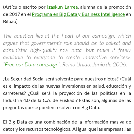
(Artículo escrito por
Izaskun Larrea
, alumna de la promoción
de 2017 en el
Programa en Big Data y Business Intelligence
en
Bilbao)
The question lies at the heart of our campaign, which
argues that government’s role should be to collect and
administer high-quality raw data, but make it freely
available to everyone to create innovative services».
“
Free our Data campaign
”. Reino Unido. Junio de 2006.
¿La Seguridad Social será solvente para nuestros nietos? ¿Cuál
es el impacto de las nuevas inversiones en salud, educación y
carreteras? ¿Cuál será la proyección de las políticas en la
Industria 4.0 de la C.A. de Euskadi? Estas son, algunas de las
preguntas que se pueden resolver con Big Data.
El Big Data es una combinación de la información masiva de
datos y los recursos tecnológicos. Al igual que las empresas, las