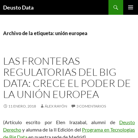
Saltar
Buscar
Deusto Data
al
MENÚ
contenido
PRINCI
Archivo de la etiqueta: unión europea
LAS FRONTERAS
REGULATORIAS DEL BIG
DATA: CRECE EL PODER DE
LA UNIÓN EUROPEA
11 ENERO, 2018
ÁLEX RAYÓN
3 COMENTARIOS
(Artículo escrito por Elen Irazabal, alumni de
Deusto
Derecho
y alumna de la II Edición del
Programa en Tecnologías
de Big Data
en nuestra sede de Madrid)