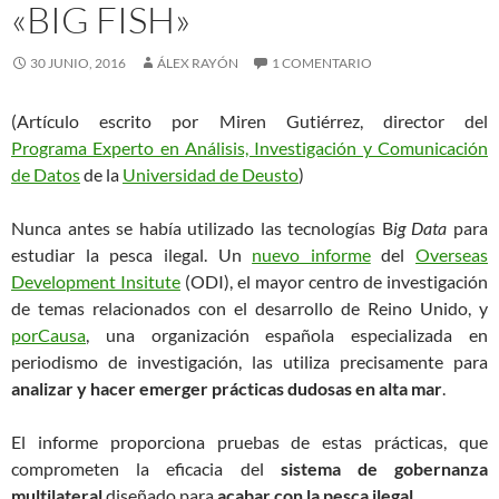
«BIG FISH»
30 JUNIO, 2016
ÁLEX RAYÓN
1 COMENTARIO
(Artículo escrito por Miren Gutiérrez, director del
Programa Experto en Análisis, Investigación y Comunicación
de Datos
de la
Universidad de Deusto
)
Nunca antes se había utilizado las tecnologías B
ig Data
para
estudiar la pesca ilegal. Un
nuevo informe
del
Overseas
Development Insitute
(ODI), el mayor centro de investigación
de temas relacionados con el desarrollo de Reino Unido, y
porCausa
, una organización española especializada en
periodismo de investigación, las utiliza precisamente para
analizar y hacer emerger prácticas dudosas en alta mar
.
El informe proporciona pruebas de estas prácticas, que
comprometen la eficacia del
sistema de gobernanza
multilateral
diseñado para
acabar con la pesca ilegal
.