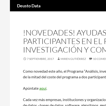
Buscar
Deusto Data
Saltar
al
contenido
!NOVEDADES! AYUDA
PARTICIPANTES EN EL 
INVESTIGACIÓN Y CO
7 SEPTIEMBRE, 2017
MIREN GUTIÉRREZ
10 COME
Como novedad este año, el Programa “Análisis, inve
de la mitad del coste del programa a dos participan
Apúntate
aquí
.
Cada vez más empresas, instituciones y organizacion
de datos –bases de datos, software, algoritmos, ges