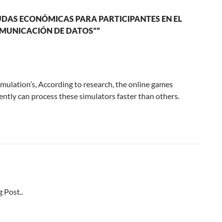
DAS ECONÓMICAS PARA PARTICIPANTES EN EL
OMUNICACIÓN DE DATOS””
imulation’s, According to research, the online games
ntly can process these simulators faster than others.
g Post..