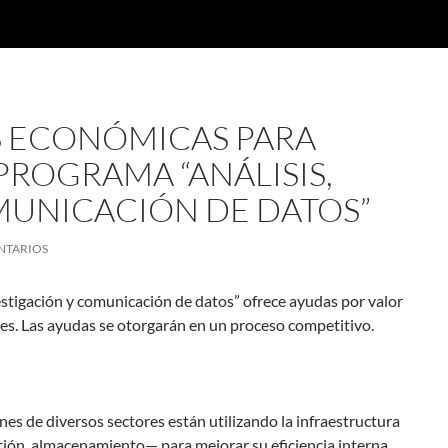
S ECONÓMICAS PARA
PROGRAMA “ANÁLISIS,
MUNICACIÓN DE DATOS”
NTARIOS
stigación y comunicación de datos” ofrece ayudas por valor
tes. Las ayudas se otorgarán en un proceso competitivo.
es de diversos sectores están utilizando la infraestructura
tión, almacenamiento— para mejorar su eficiencia interna,