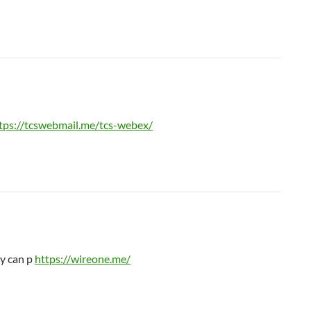
tps://tcswebmail.me/tcs-webex/
ly can p
https://wireone.me/