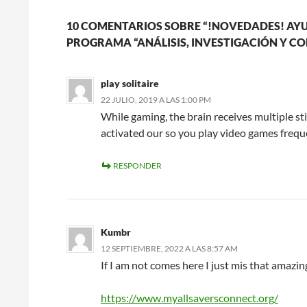
10 COMENTARIOS SOBRE “!NOVEDADES! AYU
PROGRAMA “ANÁLISIS, INVESTIGACIÓN Y C
play solitaire
22 JULIO, 2019 A LAS 1:00 PM
While gaming, the brain receives multiple st
activated our so you play video games freque
RESPONDER
Kumbr
12 SEPTIEMBRE, 2022 A LAS 8:57 AM
If I am not comes here I just mis that amazin
https://www.myallsaversconnect.org/