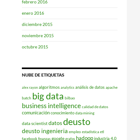
febrero 2016
enero 2016
diciembre 2015
noviembre 2015
octubre 2015
NUBE DE ETIQUETAS
algoritmos
análisis de datos
apache
alex rayon
analytics
big data
batch
bilbao
business intelligence
calidad de datos
comunicación
conocimiento
data mining
deusto
datos
data scientist
deusto ingenieria
empleo
estadística
etl
hadoop
google
industria 4.0
facebook
finanzas
grafos