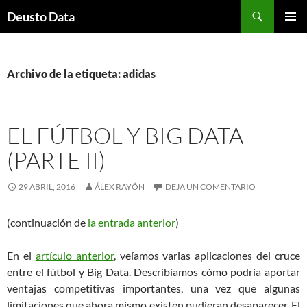
Saltar
Buscar
Deusto Data
al
MENÚ
contenido
PRINCI
Archivo de la etiqueta: adidas
EL FÚTBOL Y BIG DATA
(PARTE II)
29 ABRIL, 2016
ÁLEX RAYÓN
DEJA UN COMENTARIO
(continuación de
la entrada anterior
)
En el
artículo anterior
, veíamos varias aplicaciones del cruce
entre el fútbol y Big Data. Describíamos cómo podría aportar
ventajas competitivas importantes, una vez que algunas
limitaciones que ahora mismo existen pudieran desaparecer. El