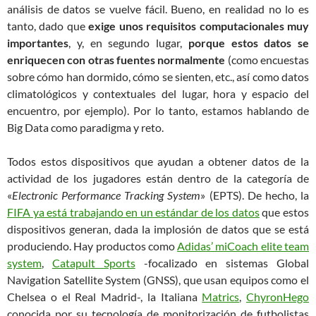
análisis de datos se vuelve fácil. Bueno, en realidad no lo es
tanto, dado que
exige unos requisitos computacionales muy
importantes
, y, en segundo lugar,
porque estos datos se
enriquecen con otras fuentes normalmente
(como encuestas
sobre cómo han dormido, cómo se sienten, etc., así como datos
climatológicos y contextuales del lugar, hora y espacio del
encuentro, por ejemplo). Por lo tanto, estamos hablando de
Big Data como paradigma y reto.
Todos estos dispositivos que ayudan a obtener datos de la
actividad de los jugadores están dentro de la categoría de
«
Electronic Performance Tracking System
» (EPTS). De hecho, la
FIFA ya está trabajando en un estándar de los datos
que estos
dispositivos generan, dada la implosión de datos que se está
produciendo. Hay productos como
Adidas’ miCoach elite team
system
,
Catapult Sports
-focalizado en sistemas Global
Navigation Satellite System (GNSS), que usan equipos como el
Chelsea o el Real Madrid-, la Italiana
Matrics
,
ChyronHego
conocida por su tecnología de monitorización de futbolistas