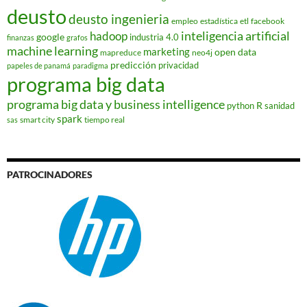
deusto
deusto ingenieria
empleo
estadística
etl
facebook
hadoop
inteligencia artificial
google
industria 4.0
finanzas
grafos
machine learning
marketing
open data
mapreduce
neo4j
predicción
privacidad
papeles de panamá
paradigma
programa big data
programa big data y business intelligence
R
python
sanidad
spark
smart city
tiempo real
sas
PATROCINADORES