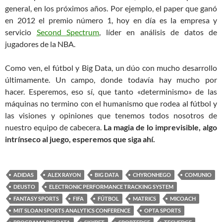
general, en los próximos años. Por ejemplo, el paper que ganó
en 2012 el premio número 1, hoy en día es la empresa y
servicio
Second Spectrum
, líder en análisis de datos de
jugadores de la NBA.
Como ven, el fútbol y Big Data, un dúo con mucho desarrollo
últimamente. Un campo, donde todavía hay mucho por
hacer. Esperemos, eso sí, que tanto «determinismo» de las
máquinas no termino con el humanismo que rodea al fútbol y
las visiones y opiniones que tenemos todos nosotros de
nuestro equipo de cabecera.
La magia de lo imprevisible, algo
intrínseco al juego, esperemos que siga ahí.
ADIDAS
ALEX RAYON
BIG DATA
CHYRONHEGO
COMUNIO
DEUSTO
ELECTRONIC PERFORMANCE TRACKING SYSTEM
FANTASY SPORTS
FIFA
FÚTBOL
MATRICS
MICOACH
MIT SLOAN SPORTS ANALYTICS CONFERENCE
OPTA SPORTS