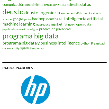
datos
comunicación
data scientist
conocimiento
data mining
deusto
deusto ingenieria
empleo
estadística
etl
facebook
hadoop
inteligencia artificial
google
industria 4.0
finanzas
grafos
machine learning
marketing
open data
mapreduce
neo4j
predicción
privacidad
papeles de panamá
paradigma
programa big data
programa big data y business intelligence
R
python
sanidad
spark
smart city
tiempo real
sas
PATROCINADORES