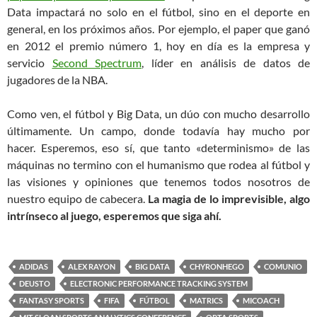
Data impactará no solo en el fútbol, sino en el deporte en
general, en los próximos años. Por ejemplo, el paper que ganó
en 2012 el premio número 1, hoy en día es la empresa y
servicio
Second Spectrum
, líder en análisis de datos de
jugadores de la NBA.
Como ven, el fútbol y Big Data, un dúo con mucho desarrollo
últimamente. Un campo, donde todavía hay mucho por
hacer. Esperemos, eso sí, que tanto «determinismo» de las
máquinas no termino con el humanismo que rodea al fútbol y
las visiones y opiniones que tenemos todos nosotros de
nuestro equipo de cabecera.
La magia de lo imprevisible, algo
intrínseco al juego, esperemos que siga ahí.
ADIDAS
ALEX RAYON
BIG DATA
CHYRONHEGO
COMUNIO
DEUSTO
ELECTRONIC PERFORMANCE TRACKING SYSTEM
FANTASY SPORTS
FIFA
FÚTBOL
MATRICS
MICOACH