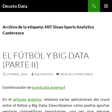
Saltar
Buscar
Deusto Data
al
MENÚ
contenido
PRINCI
Archivo de la etiqueta: MIT Sloan Sports Analytics
Conference
EL FÚTBOL Y BIG DATA
(PARTE II)
29 ABRIL, 2016
ÁLEX RAYÓN
DEJA UN COMENTARIO
(continuación de
la entrada anterior
)
En el
artículo anterior
, veíamos varias aplicaciones del cruce
entre el fútbol y Big Data. Describíamos cómo podría aportar
ventajas competitivas importantes, una vez que algunas