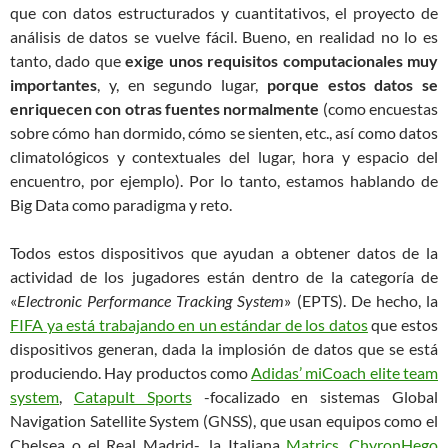
que con datos estructurados y cuantitativos, el proyecto de
análisis de datos se vuelve fácil. Bueno, en realidad no lo es
tanto, dado que
exige unos requisitos computacionales muy
importantes
, y, en segundo lugar,
porque estos datos se
enriquecen con otras fuentes normalmente
(como encuestas
sobre cómo han dormido, cómo se sienten, etc., así como datos
climatológicos y contextuales del lugar, hora y espacio del
encuentro, por ejemplo). Por lo tanto, estamos hablando de
Big Data como paradigma y reto.
Todos estos dispositivos que ayudan a obtener datos de la
actividad de los jugadores están dentro de la categoría de
«
Electronic Performance Tracking System
» (EPTS). De hecho, la
FIFA ya está trabajando en un estándar de los datos
que estos
dispositivos generan, dada la implosión de datos que se está
produciendo. Hay productos como
Adidas’ miCoach elite team
system
,
Catapult Sports
-focalizado en sistemas Global
Navigation Satellite System (GNSS), que usan equipos como el
Chelsea o el Real Madrid-, la Italiana
Matrics
,
ChyronHego