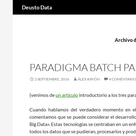
Buscar
Deusto Data
Saltar
al
contenido
Archivo d
PARADIGMA BATCH PARA
2 SEPTIEMBRE, 2016
ÁLEX RAYÓN
4 COMENTARIO
(venimos de
un artículo
introductorio a los tres pa
Cuando hablamos del verdadero momento en e
comentamos que se puede considerar el desarrol
Big Data». Estas tecnologías se centraban en un enf
todos los datos que se pudieran, procesarlos y pro