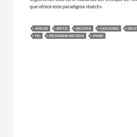
que ofrece este paradigma «batch».
APACHE
BATCH
BIG DATA
CASCADING
DEUS
PIG
PROGRAMA BIG DATA
SPARK