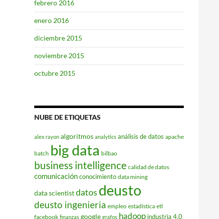
febrero 2016
enero 2016
diciembre 2015
noviembre 2015
octubre 2015
NUBE DE ETIQUETAS
algoritmos
análisis de datos
apache
alex rayon
analytics
big data
batch
bilbao
business intelligence
calidad de datos
comunicación
conocimiento
data mining
deusto
datos
data scientist
deusto ingenieria
empleo
estadística
etl
hadoop
google
industria 4.0
facebook
finanzas
grafos