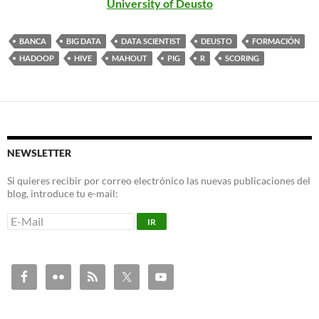
University of Deusto
BANCA
BIG DATA
DATA SCIENTIST
DEUSTO
FORMACIÓN
HADOOP
HIVE
MAHOUT
PIG
R
SCORING
NEWSLETTER
Si quieres recibir por correo electrónico las nuevas publicaciones del
blog, introduce tu e-mail: