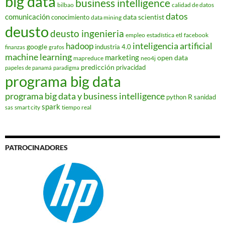
big data
business intelligence
bilbao
calidad de datos
datos
comunicación
data scientist
conocimiento
data mining
deusto
deusto ingenieria
empleo
estadística
etl
facebook
hadoop
inteligencia artificial
google
industria 4.0
finanzas
grafos
machine learning
marketing
open data
mapreduce
neo4j
predicción
privacidad
papeles de panamá
paradigma
programa big data
programa big data y business intelligence
R
python
sanidad
spark
smart city
tiempo real
sas
PATROCINADORES