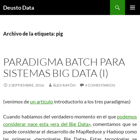
Saltar
Buscar
Deusto Data
al
MENÚ
contenido
PRINCI
Archivo de la etiqueta: pig
PARADIGMA BATCH PARA
SISTEMAS BIG DATA (I)
2 SEPTIEMBRE, 2016
ÁLEX RAYÓN
4 COMENTARIOS
(venimos de
un artículo
introductorio a los tres paradigmas)
Cuando hablamos del verdadero momento en el que
podemos
considerar nace esta «era del Big Data»
, comentamos que se
puede considerar el desarrollo de MapReduce y Hadoop como
las primeras «tecnologías Big Data». Estas tecnologías se