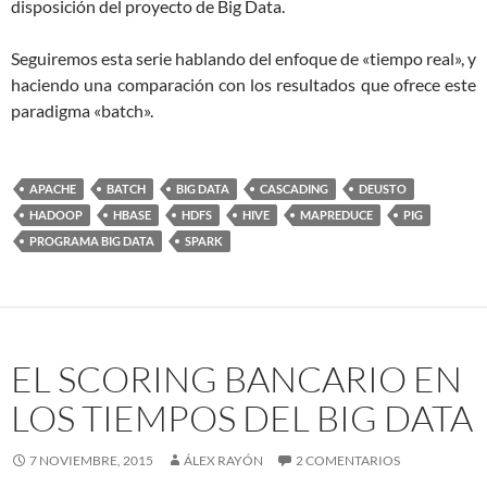
disposición del proyecto de Big Data.
Seguiremos esta serie hablando del enfoque de «tiempo real», y
haciendo una comparación con los resultados que ofrece este
paradigma «batch».
APACHE
BATCH
BIG DATA
CASCADING
DEUSTO
HADOOP
HBASE
HDFS
HIVE
MAPREDUCE
PIG
PROGRAMA BIG DATA
SPARK
EL SCORING BANCARIO EN
LOS TIEMPOS DEL BIG DATA
7 NOVIEMBRE, 2015
ÁLEX RAYÓN
2 COMENTARIOS