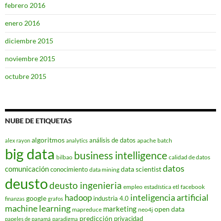
febrero 2016
enero 2016
diciembre 2015
noviembre 2015
octubre 2015
NUBE DE ETIQUETAS
algoritmos
análisis de datos
apache
batch
alex rayon
analytics
big data
business intelligence
bilbao
calidad de datos
datos
comunicación
data scientist
conocimiento
data mining
deusto
deusto ingenieria
empleo
estadística
etl
facebook
hadoop
inteligencia artificial
google
industria 4.0
finanzas
grafos
machine learning
marketing
open data
mapreduce
neo4j
predicción
privacidad
papeles de panamá
paradigma