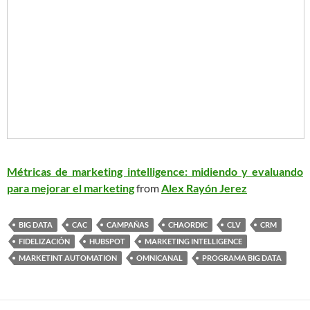
Métricas de marketing intelligence: midiendo y evaluando
para mejorar el marketing
from
Alex Rayón Jerez
BIG DATA
CAC
CAMPAÑAS
CHAORDIC
CLV
CRM
FIDELIZACIÓN
HUBSPOT
MARKETING INTELLIGENCE
MARKETINT AUTOMATION
OMNICANAL
PROGRAMA BIG DATA