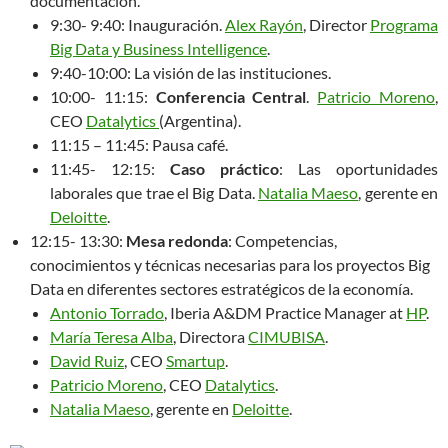
documentación.
9:30- 9:40: Inauguración.
Alex Rayón
, Director
Programa
Big Data y Business Intelligence
.
9:40-10:00: La visión de las instituciones.
10:00- 11:15:
Conferencia Central
.
Patricio Moreno
,
CEO
Datalytics
(Argentina).
11:15 – 11:45: Pausa café.
11:45- 12:15:
Caso práctico
: Las oportunidades
laborales que trae el Big Data.
Natalia Maeso
, gerente en
Deloitte
.
12:15- 13:30:
Mesa redonda
: Competencias,
conocimientos y técnicas necesarias para los proyectos Big
Data en diferentes sectores estratégicos de la economía.
Antonio Torrado
, Iberia A&DM Practice Manager at
HP
.
María Teresa Alba
, Directora
CIMUBISA
.
David Ruiz
, CEO
Smartup
.
Patricio Moreno
, CEO
Datalytics
.
Natalia Maeso
, gerente en
Deloitte
.