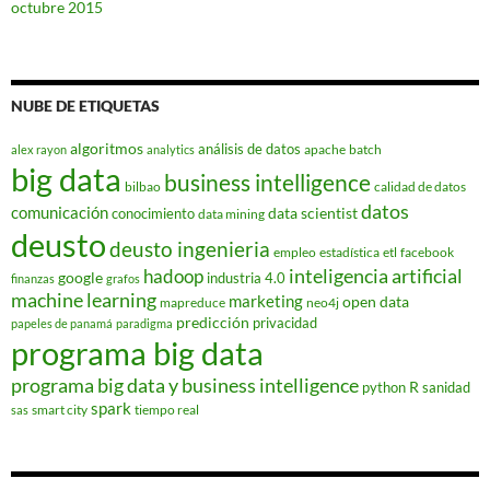
octubre 2015
NUBE DE ETIQUETAS
algoritmos
análisis de datos
apache
batch
alex rayon
analytics
big data
business intelligence
bilbao
calidad de datos
datos
comunicación
data scientist
conocimiento
data mining
deusto
deusto ingenieria
empleo
estadística
etl
facebook
hadoop
inteligencia artificial
google
industria 4.0
finanzas
grafos
machine learning
marketing
open data
mapreduce
neo4j
predicción
privacidad
papeles de panamá
paradigma
programa big data
programa big data y business intelligence
R
python
sanidad
spark
smart city
tiempo real
sas