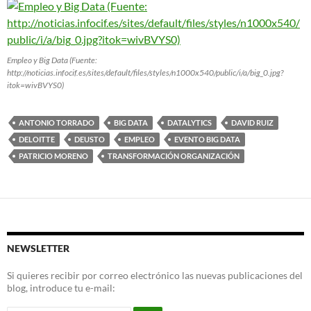
Empleo y Big Data (Fuente:
http://noticias.infocif.es/sites/default/files/styles/n1000x540/public/i/a/big_0.jpg?
itok=wivBVYS0)
ANTONIO TORRADO
BIG DATA
DATALYTICS
DAVID RUIZ
DELOITTE
DEUSTO
EMPLEO
EVENTO BIG DATA
PATRICIO MORENO
TRANSFORMACIÓN ORGANIZACIÓN
NEWSLETTER
Si quieres recibir por correo electrónico las nuevas publicaciones del
blog, introduce tu e-mail: