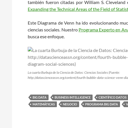
también fueron citadas por William S. Cleveland 
Expanding the Technical Areas of the Field of Statis
Este Diagrama de Venn ha ido evolucionando much
ciencias sociales. Nuestro
Programa Experto en Anál
busca ese enfoque.
La cuarta Burbuja de la Ciencia de Datos: Ciencias Sociales (Fuente:
http://datascienceassn.org/content/fourth-bubble-data-science-venn-di
BIG DATA
BUSINESS INTELLIGENCE
CIENTÍFICO DATOS
MATEMÁTICAS
NEGOCIO
PROGRAMA BIG DATA