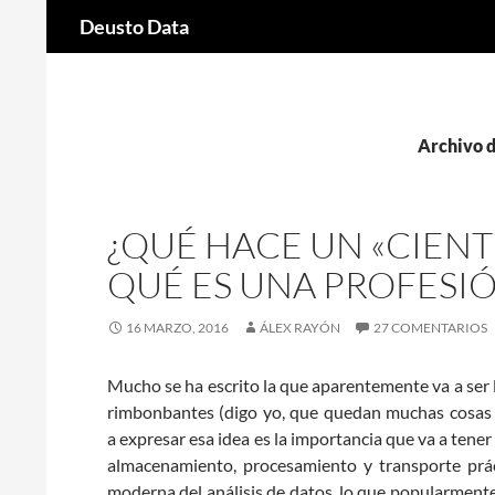
Buscar
Deusto Data
Saltar
al
contenido
Archivo d
¿QUÉ HACE UN «CIENT
QUÉ ES UNA PROFESIÓ
16 MARZO, 2016
ÁLEX RAYÓN
27 COMENTARIOS
Mucho se ha escrito la que aparentemente va a ser la
rimbonbantes (digo yo, que quedan muchas cosas to
a expresar esa idea es la importancia que va a tener
almacenamiento, procesamiento y transporte práct
moderna del análisis de datos, lo que popularmen