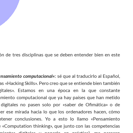
ón de tres disciplinas que se deben entender bien en este
pensamiento computacional
«
: sé que al traducirlo al Español,
as «Hacking Skills». Pero creo que se entiende bien también
igitales». Estamos en una época en la que constante
samiento computacional que ya hay países que han metido
 digitales no pasen solo por «saber de Ofimática» o de
ner ese mirada hacia lo que los ordenadores hacen, cómo
btener conclusiones. Yo a esto lo llamo «Pensamiento
 «Computation thinking», que junto con las competencias
mientas digitales y ponerlo en práctica), me parecen