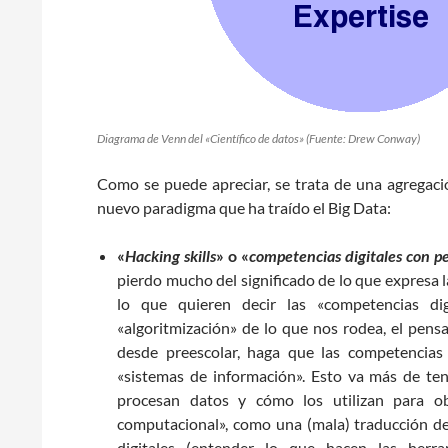
Diagrama de Venn del «Científico de datos» (Fuente: Drew Conway)
Como se puede apreciar, se trata de una agregaci
nuevo paradigma que ha traído el Big Data:
«
Hacking skills
» o «
competencias digitales con 
pierdo mucho del significado de lo que expresa l
lo que quieren decir las «competencias d
«algoritmización» de lo que nos rodea, el pen
desde preescolar, haga que las competencias
«sistemas de información». Esto va más de te
procesan datos y cómo los utilizan para o
computacional», como una (mala) traducción de
digitales (entender lo que hacen las herra