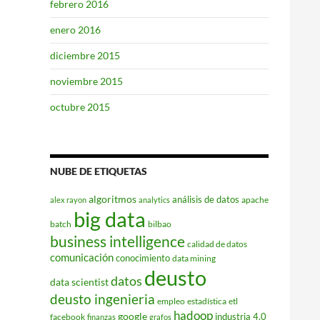
febrero 2016
enero 2016
diciembre 2015
noviembre 2015
octubre 2015
NUBE DE ETIQUETAS
algoritmos
análisis de datos
apache
alex rayon
analytics
big data
batch
bilbao
business intelligence
calidad de datos
comunicación
conocimiento
data mining
deusto
datos
data scientist
deusto ingenieria
empleo
estadística
etl
hadoop
google
industria 4.0
facebook
finanzas
grafos