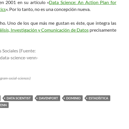
en 2001 en su artículo «
Data Science: An Action Plan for
tics
«. Por lo tanto, no es una concepción nueva.
o. Uno de los que más me gustan es éste, que integra las
isis, Investigación y Comunicación de Datos
precisamente
agram-social-sciences)
DATA SCIENTIST
DAVENPORT
DOMINIO
ESTADÍSTICA
VENN