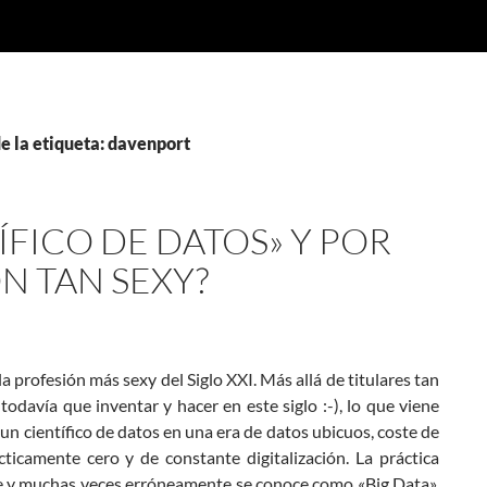
e la etiqueta: davenport
ÍFICO DE DATOS» Y POR
N TAN SEXY?
 profesión más sexy del Siglo XXI. Más allá de titulares tan
davía que inventar y hacer en este siglo :-), lo que viene
 un científico de datos en una era de datos ubicuos, coste de
icamente cero y de constante digitalización. La práctica
te y muchas veces erróneamente se conoce como «Big Data»,