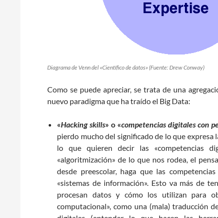
Diagrama de Venn del «Científico de datos» (Fuente: Drew Conway)
Como se puede apreciar, se trata de una agregaci
nuevo paradigma que ha traído el Big Data:
«
Hacking skills
» o «
competencias digitales con 
pierdo mucho del significado de lo que expresa l
lo que quieren decir las «competencias d
«algoritmización» de lo que nos rodea, el pen
desde preescolar, haga que las competencias
«sistemas de información». Esto va más de te
procesan datos y cómo los utilizan para o
computacional», como una (mala) traducción de
digitales (entender lo que hacen las herra