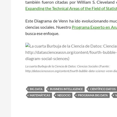
también fueron citadas por William S. Cleveland 
Expanding the Technical Areas of the Field of Statis
Este Diagrama de Venn ha ido evolucionando much
ciencias sociales. Nuestro
Programa Experto en Anál
busca ese enfoque.
La cuarta Burbuja de la Ciencia de Datos: Ciencias Sociales (Fuente:
http://datascienceassn.org/content/fourth-bubble-data-science-venn-di
BIG DATA
BUSINESS INTELLIGENCE
CIENTÍFICO DATOS
MATEMÁTICAS
NEGOCIO
PROGRAMA BIG DATA