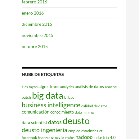
febrero 2016
enero 2016
diciembre 2015
noviembre 2015
octubre 2015
NUBE DE ETIQUETAS
algoritmos
análisis de datos
apache
alex rayon
analytics
big data
batch
bilbao
business intelligence
calidad de datos
comunicación
conocimiento
data mining
deusto
datos
data scientist
deusto ingenieria
empleo
estadística
etl
hadoop
google
industria 4.0
facebook
finanzas
grafos