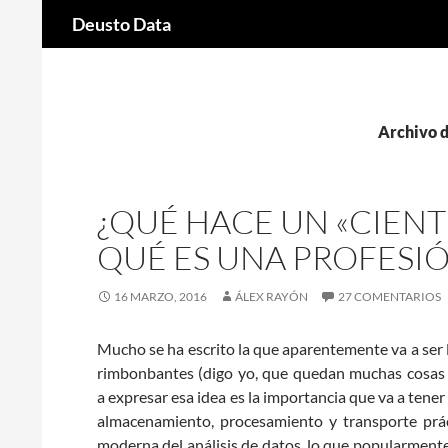
Buscar
Deusto Data
Saltar
al
contenido
Archivo d
¿QUÉ HACE UN «CIENT
QUÉ ES UNA PROFESIÓ
16 MARZO, 2016
ÁLEX RAYÓN
27 COMENTARIOS
Mucho se ha escrito la que aparentemente va a ser la
rimbonbantes (digo yo, que quedan muchas cosas to
a expresar esa idea es la importancia que va a tener
almacenamiento, procesamiento y transporte práct
moderna del análisis de datos, lo que popularmen