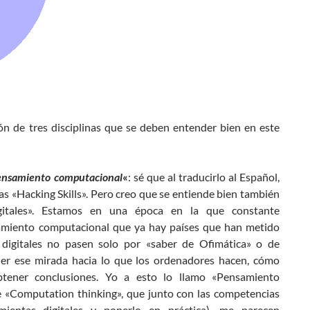
ón de tres disciplinas que se deben entender bien en este
pensamiento computacional
«
: sé que al traducirlo al Español,
as «Hacking Skills». Pero creo que se entiende bien también
igitales». Estamos en una época en la que constante
samiento computacional que ya hay países que han metido
 digitales no pasen solo por «saber de Ofimática» o de
ner ese mirada hacia lo que los ordenadores hacen, cómo
btener conclusiones. Yo a esto lo llamo «Pensamiento
 «Computation thinking», que junto con las competencias
mientas digitales y ponerlo en práctica), me parecen