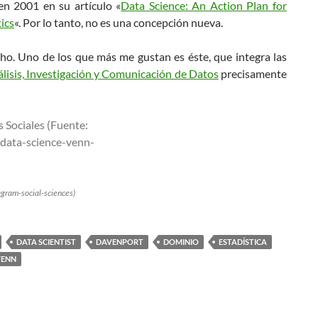
en 2001 en su artículo «
Data Science: An Action Plan for
tics
«. Por lo tanto, no es una concepción nueva.
o. Uno de los que más me gustan es éste, que integra las
isis, Investigación y Comunicación de Datos
precisamente
agram-social-sciences)
DATA SCIENTIST
DAVENPORT
DOMINIO
ESTADÍSTICA
VENN