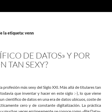
e la etiqueta: venn
ÍFICO DE DATOS» Y POR
N TAN SEXY?
 profesión más sexy del Siglo XXI. Más allá de titulares tan
davía que inventar y hacer en este siglo :-), lo que viene
 un científico de datos en una era de datos ubicuos, coste de
icamente cero y de constante digitalización. La práctica
te y muchas veces erróneamente se conoce como «Big Data»,