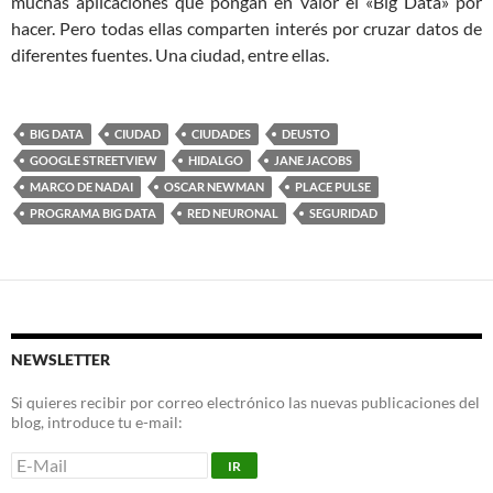
muchas aplicaciones que pongan en valor el «Big Data» por
hacer. Pero todas ellas comparten interés por cruzar datos de
diferentes fuentes. Una ciudad, entre ellas.
BIG DATA
CIUDAD
CIUDADES
DEUSTO
GOOGLE STREETVIEW
HIDALGO
JANE JACOBS
MARCO DE NADAI
OSCAR NEWMAN
PLACE PULSE
PROGRAMA BIG DATA
RED NEURONAL
SEGURIDAD
NEWSLETTER
Si quieres recibir por correo electrónico las nuevas publicaciones del
blog, introduce tu e-mail: