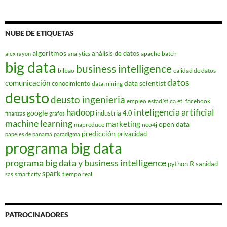
NUBE DE ETIQUETAS
algoritmos
análisis de datos
apache
batch
alex rayon
analytics
big data
business intelligence
bilbao
calidad de datos
datos
comunicación
data scientist
conocimiento
data mining
deusto
deusto ingenieria
empleo
estadística
etl
facebook
hadoop
inteligencia artificial
google
industria 4.0
finanzas
grafos
machine learning
marketing
open data
mapreduce
neo4j
predicción
privacidad
papeles de panamá
paradigma
programa big data
programa big data y business intelligence
R
python
sanidad
spark
smart city
tiempo real
sas
PATROCINADORES