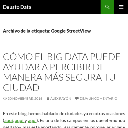
Saltar
Buscar
Deusto Data
al
MENÚ
contenido
PRINCI
Archivo de la etiqueta: Google StreetView
CÓMO EL BIG DATA PUEDE
AYUDAR A PERCIBIR DE
MANERA MÁS SEGURA TU
CIUDAD
30 NOVIEMBRE, 2016
ÁLEX RAYÓN
DEJA UN COMENTARIO
En este blog, hemos hablado de ciudades ya en otras ocasiones
(
aquí
,
aquí
y
aquí
). Es uno de los campos en los que el «mundo
del dato», más está aportando. Básicamente, porque las vivas y