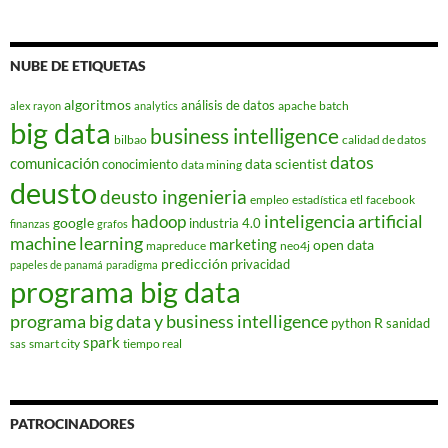
NUBE DE ETIQUETAS
algoritmos
análisis de datos
apache
batch
alex rayon
analytics
big data
business intelligence
bilbao
calidad de datos
datos
comunicación
data scientist
conocimiento
data mining
deusto
deusto ingenieria
empleo
estadística
etl
facebook
hadoop
inteligencia artificial
google
industria 4.0
finanzas
grafos
machine learning
marketing
open data
mapreduce
neo4j
predicción
privacidad
papeles de panamá
paradigma
programa big data
programa big data y business intelligence
R
python
sanidad
spark
smart city
tiempo real
sas
PATROCINADORES