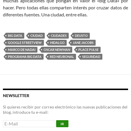
muchas aplicaciones que pongan en valor el «Big Data» por
hacer. Pero todas ellas comparten interés por cruzar datos de
diferentes fuentes. Una ciudad, entre ellas.
BIG DATA
CIUDAD
CIUDADES
DEUSTO
GOOGLE STREETVIEW
HIDALGO
JANE JACOBS
MARCO DE NADAI
OSCAR NEWMAN
PLACE PULSE
PROGRAMA BIG DATA
RED NEURONAL
SEGURIDAD
NEWSLETTER
Si quieres recibir por correo electrónico las nuevas publicaciones del
blog, introduce tu e-mail: