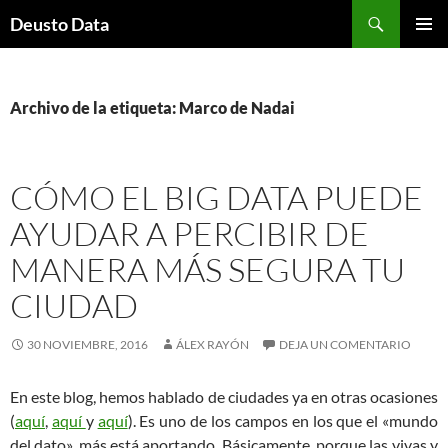
Saltar
Buscar
Deusto Data
al
MENÚ
contenido
PRINCI
Archivo de la etiqueta: Marco de Nadai
CÓMO EL BIG DATA PUEDE
AYUDAR A PERCIBIR DE
MANERA MÁS SEGURA TU
CIUDAD
30 NOVIEMBRE, 2016
ÁLEX RAYÓN
DEJA UN COMENTARIO
En este blog, hemos hablado de ciudades ya en otras ocasiones
(
aquí
,
aquí
y
aquí
). Es uno de los campos en los que el «mundo
del dato», más está aportando. Básicamente, porque las vivas y