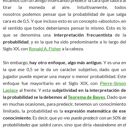
estamos con un amigo intentando predecir la cara que saldrá al
tirar la moneda al aire. Intuitivamente, todos
nosotros podemos pensar que la probabilidad de que salga
cara es de 0,5. Y que incluso esto es un concepto «absoluto», en
el sentido que todos deberíamos pensar lo mismo. Esto es lo
que se denomina una
interpretación frecuentista
de la
probabilidad
, y es la que ha sido predominante a lo largo del
Siglo XX, con
Ronald A. Fisher
a la cabeza.
Sin embargo,
hay otro enfoque, algo más antiguo
. Y es una en
la que ese 0,5 se le da un carácter subjetivo, dado que un
jugador puede esperar una mayor o menor probabilidad. Este
enfoque fue mayoritario en el Siglo XIX, con
Pierre-Simon
Laplace
al frente. Y esta
subjetividad en la interpretación de
la probabilidad se la debemos al
Teorema de Bayes
. Dado que
en muchas ocasiones, para predecir, tenemos un conocimiento
limitado, la probabilidad es la
expresión matemática de ese
conocimiento
. Es decir, que yo «
no puedo predecir con un 50% de
probabilidades que saldrá cara
«, sino que diría «
basándome en el