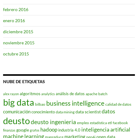
febrero 2016
enero 2016
diciembre 2015
noviembre 2015
octubre 2015
NUBE DE ETIQUETAS
algoritmos
análisis de datos
apache
batch
alex rayon
analytics
big data
business intelligence
bilbao
calidad de datos
datos
comunicación
data scientist
conocimiento
data mining
deusto
deusto ingenieria
empleo
estadística
etl
facebook
hadoop
inteligencia artificial
google
industria 4.0
finanzas
grafos
machine learning
marketing
open data
mapreduce
neo4j