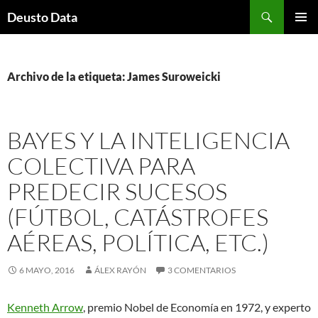
Saltar
Buscar
Deusto Data
al
MENÚ
contenido
PRINCI
Archivo de la etiqueta: James Suroweicki
BAYES Y LA INTELIGENCIA
COLECTIVA PARA
PREDECIR SUCESOS
(FÚTBOL, CATÁSTROFES
AÉREAS, POLÍTICA, ETC.)
6 MAYO, 2016
ÁLEX RAYÓN
3 COMENTARIOS
Kenneth Arrow
, premio Nobel de Economía en 1972, y experto