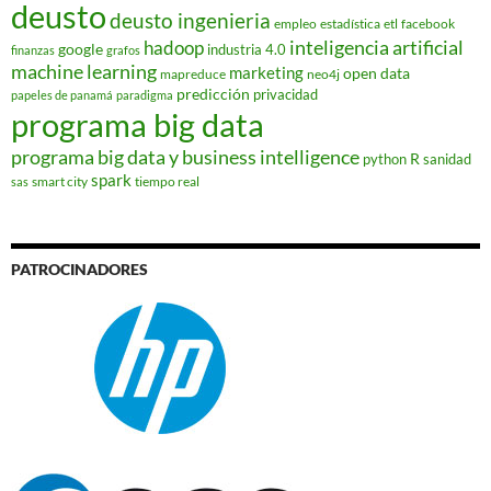
deusto
deusto ingenieria
empleo
estadística
etl
facebook
hadoop
inteligencia artificial
google
industria 4.0
finanzas
grafos
machine learning
marketing
open data
mapreduce
neo4j
predicción
privacidad
papeles de panamá
paradigma
programa big data
programa big data y business intelligence
R
python
sanidad
spark
smart city
tiempo real
sas
PATROCINADORES