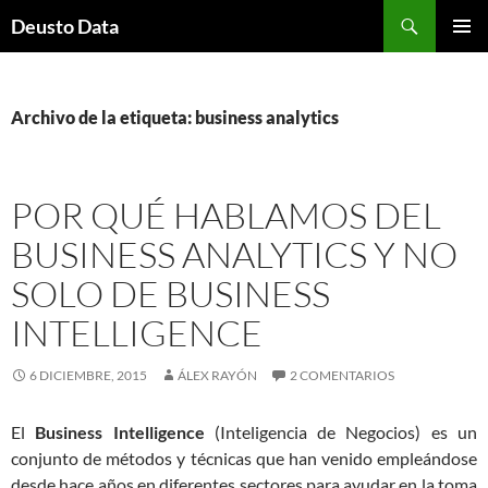
Saltar
Buscar
Deusto Data
al
MENÚ
contenido
PRINCI
Archivo de la etiqueta: business analytics
POR QUÉ HABLAMOS DEL
BUSINESS ANALYTICS Y NO
SOLO DE BUSINESS
INTELLIGENCE
6 DICIEMBRE, 2015
ÁLEX RAYÓN
2 COMENTARIOS
El
Business Intelligence
(Inteligencia de Negocios) es un
conjunto de métodos y técnicas que han venido empleándose
desde hace años en diferentes sectores para ayudar en la toma