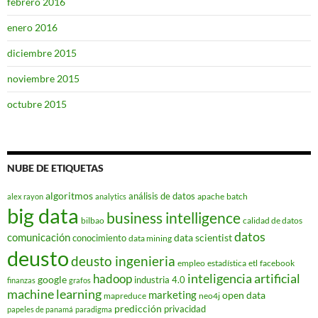
febrero 2016
enero 2016
diciembre 2015
noviembre 2015
octubre 2015
NUBE DE ETIQUETAS
algoritmos
análisis de datos
apache
batch
alex rayon
analytics
big data
business intelligence
bilbao
calidad de datos
datos
comunicación
data scientist
conocimiento
data mining
deusto
deusto ingenieria
empleo
estadística
etl
facebook
hadoop
inteligencia artificial
google
industria 4.0
finanzas
grafos
machine learning
marketing
open data
mapreduce
neo4j
predicción
privacidad
papeles de panamá
paradigma