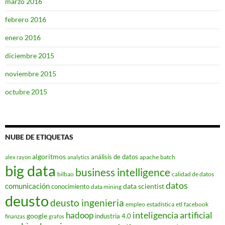
marzo 2016
febrero 2016
enero 2016
diciembre 2015
noviembre 2015
octubre 2015
NUBE DE ETIQUETAS
algoritmos
análisis de datos
apache
batch
alex rayon
analytics
big data
business intelligence
bilbao
calidad de datos
datos
comunicación
data scientist
conocimiento
data mining
deusto
deusto ingenieria
empleo
estadística
etl
facebook
hadoop
inteligencia artificial
google
industria 4.0
finanzas
grafos