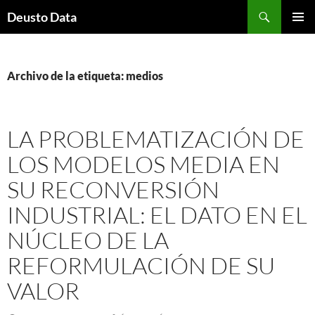
Saltar
Buscar
Deusto Data
al
MENÚ
contenido
PRINCI
Archivo de la etiqueta: medios
LA PROBLEMATIZACIÓN DE
LOS MODELOS MEDIA EN
SU RECONVERSIÓN
INDUSTRIAL: EL DATO EN EL
NÚCLEO DE LA
REFORMULACIÓN DE SU
VALOR