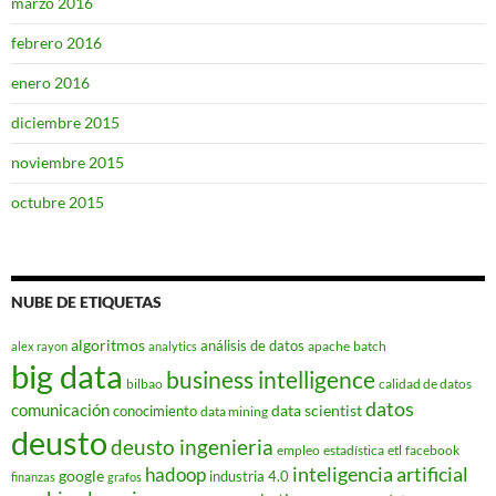
marzo 2016
febrero 2016
enero 2016
diciembre 2015
noviembre 2015
octubre 2015
NUBE DE ETIQUETAS
algoritmos
análisis de datos
apache
batch
alex rayon
analytics
big data
business intelligence
bilbao
calidad de datos
datos
comunicación
data scientist
conocimiento
data mining
deusto
deusto ingenieria
empleo
estadística
etl
facebook
hadoop
inteligencia artificial
google
industria 4.0
finanzas
grafos