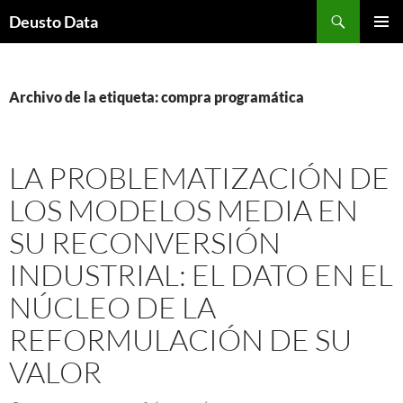
Saltar
Buscar
Deusto Data
al
MENÚ
contenido
PRINCI
Archivo de la etiqueta: compra programática
LA PROBLEMATIZACIÓN DE
LOS MODELOS MEDIA EN
SU RECONVERSIÓN
INDUSTRIAL: EL DATO EN EL
NÚCLEO DE LA
REFORMULACIÓN DE SU
VALOR