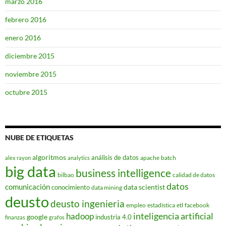
marzo 2016
febrero 2016
enero 2016
diciembre 2015
noviembre 2015
octubre 2015
NUBE DE ETIQUETAS
algoritmos
análisis de datos
apache
batch
alex rayon
analytics
big data
business intelligence
bilbao
calidad de datos
datos
comunicación
data scientist
conocimiento
data mining
deusto
deusto ingenieria
empleo
estadística
etl
facebook
hadoop
inteligencia artificial
google
industria 4.0
finanzas
grafos