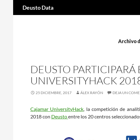
Buscar
Deusto Data
Saltar
al
contenido
Archivo d
DEUSTO PARTICIPARÁ 
UNIVERSITYHACK 201
25 DICIEMBRE, 2017
ÁLEX RAYÓN
DEJA UN COME
Cajamar UniversityHack
, la competición de analí
2018 con
Deusto
entre los 20 centros seleccionado