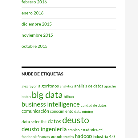
febrero 2016
enero 2016
diciembre 2015
noviembre 2015
octubre 2015
NUBE DE ETIQUETAS
algoritmos
análisis de datos
apache
alex rayon
analytics
big data
batch
bilbao
business intelligence
calidad de datos
comunicación
conocimiento
data mining
deusto
datos
data scientist
deusto ingenieria
empleo
estadística
etl
hadoop
google
industria 4.0
facebook
finanzas
grafos