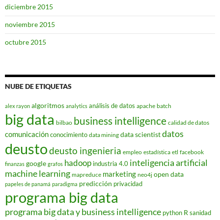
diciembre 2015
noviembre 2015
octubre 2015
NUBE DE ETIQUETAS
algoritmos
análisis de datos
apache
batch
alex rayon
analytics
big data
business intelligence
bilbao
calidad de datos
datos
comunicación
data scientist
conocimiento
data mining
deusto
deusto ingenieria
empleo
estadística
etl
facebook
hadoop
inteligencia artificial
google
industria 4.0
finanzas
grafos
machine learning
marketing
open data
mapreduce
neo4j
predicción
privacidad
papeles de panamá
paradigma
programa big data
programa big data y business intelligence
R
python
sanidad