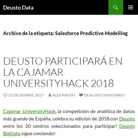
Saltar
Buscar
Deusto Data
al
MENÚ
contenido
PRINCI
Archivo de la etiqueta: Salesforce Predictive Modelling
DEUSTO PARTICIPARÁ EN
LA CAJAMAR
UNIVERSITYHACK 2018
25 DICIEMBRE, 2017
ÁLEX RAYÓN
DEJA UN COMENTARIO
Cajamar UniversityHack
, la competición de analítica de datos
más grande de España, celebra su edición de 2018 con
Deusto
entre los 20 centros seleccionados para participar!
Deusto
BigData
sigue creciendo!