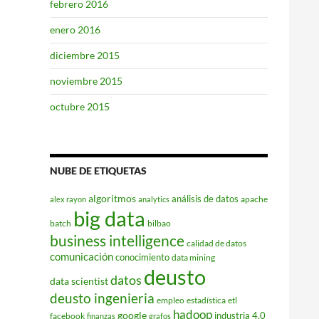
febrero 2016
enero 2016
diciembre 2015
noviembre 2015
octubre 2015
NUBE DE ETIQUETAS
algoritmos
análisis de datos
apache
alex rayon
analytics
big data
batch
bilbao
business intelligence
calidad de datos
comunicación
conocimiento
data mining
deusto
datos
data scientist
deusto ingenieria
empleo
estadística
etl
hadoop
google
industria 4.0
facebook
finanzas
grafos