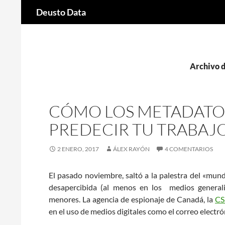
Buscar
Deusto Data
Saltar
al
contenido
Archivo d
CÓMO LOS METADATO
PREDECIR TU TRABAJO
2 ENERO, 2017
ÁLEX RAYÓN
4 COMENTARIOS
El pasado noviembre, saltó a la palestra del «mun
desapercibida (al menos en los medios generali
menores. La agencia de espionaje de Canadá, la
CS
en el uso de medios digitales como el correo electró