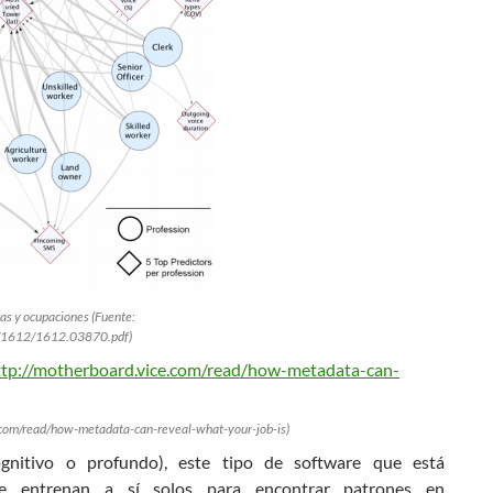
ras y ocupaciones (Fuente:
ers/1612/1612.03870.pdf)
ce.com/read/how-metadata-can-reveal-what-your-job-is)
gnitivo o profundo), este tipo de software que está
se entrenan a sí solos para encontrar patrones en