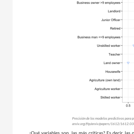
Precisión de los modelos predictivos para 
arxiv.org/ftp/arxiv/papers/1612/1612.03
¿Qué variables son las más críticas? Es decir, la