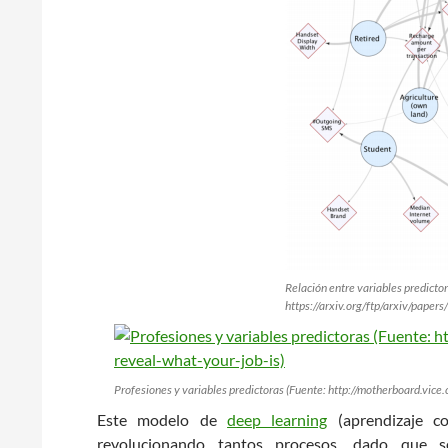
Relación entre variables predicto
https://arxiv.org/ftp/arxiv/pap
Profesiones y variables predictoras (Fuente: http://motherboard.vi
Este modelo de
deep learning
(aprendizaje co
revolucionando tantos procesos, dado que 