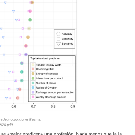
predecir ocupaciones (Fuente:
870.pdf)
s que «mejor predicen» una profesión. Nada menos que la la