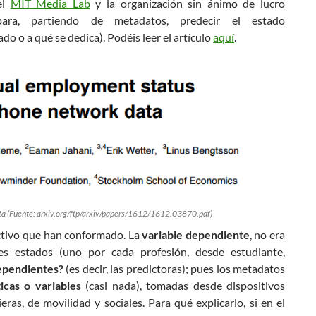
el
MIT Media Lab
y la organización sin ánimo de lucro
ra, partiendo de metadatos, predecir el estado
 o a qué se dedica). Podéis leer el artículo
aquí
.
ata (Fuente: arxiv.org/ftp/arxiv/papers/1612/1612.03870.pdf)
ictivo que han conformado. La
variable dependiente
, no era
es estados (uno por cada profesión, desde estudiante,
ependientes?
(es decir, las predictoras); pues los metadatos
icas o variables
(casi nada), tomadas desde dispositivos
eras, de movilidad y sociales. Para qué explicarlo, si en el