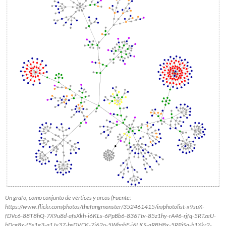
Un grafo, como conjunto de vértices y arcos (Fuente:
https://www.flickr.com/photos/thefangmonster/352461415/in/photolist-x9suX-
fDVc6-88T8hQ-7X9u8d-afsXkh-i6KLs-6PpBb6-836Ttv-85z1hy-rA46-rjfq-5RTzeU-
bDcg8x-f5s1g3-a1Jv37-bsDVCK-7i62o-5WbpbF-i6LKS-aRBH8x-5RPjSa-h1Xkr2-