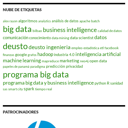
NUBE DE ETIQUETAS
algoritmos
análisis de datos
apache
batch
alex rayon
analytics
big data
business intelligence
bilbao
calidad de datos
datos
comunicación
data scientist
conocimiento
data mining
deusto
deusto ingenieria
empleo
estadística
etl
facebook
hadoop
inteligencia artificial
google
industria 4.0
finanzas
grafos
machine learning
marketing
open data
mapreduce
neo4j
predicción
privacidad
papeles de panamá
paradigma
programa big data
programa big data y business intelligence
R
python
sanidad
spark
smart city
tiempo real
sas
PATROCINADORES