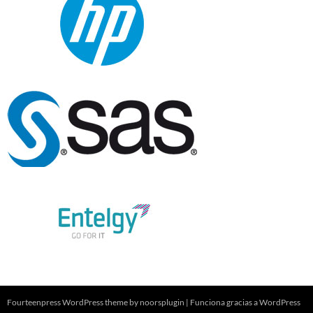
Fourteenpress WordPress theme by
noorsplugin
|
Funciona gracias a WordPress