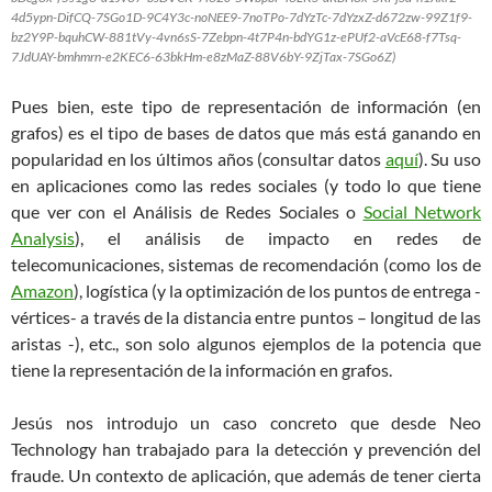
4d5ypn-DifCQ-7SGo1D-9C4Y3c-noNEE9-7noTPo-7dYzTc-7dYzxZ-d672zw-99Z1f9-
bz2Y9P-bquhCW-881tVy-4vn6sS-7Zebpn-4t7P4n-bdYG1z-ePUf2-aVcE68-f7Tsq-
7JdUAY-bmhmrn-e2KEC6-63bkHm-e8zMaZ-88V6bY-9ZjTax-7SGo6Z)
Pues bien, este tipo de representación de información (en
grafos) es el tipo de bases de datos que más está ganando en
popularidad en los últimos años (consultar datos
aquí
). Su uso
en aplicaciones como las redes sociales (y todo lo que tiene
que ver con el Análisis de Redes Sociales o
Social Network
Analysis
), el análisis de impacto en redes de
telecomunicaciones, sistemas de recomendación (como los de
Amazon
), logística (y la optimización de los puntos de entrega -
vértices- a través de la distancia entre puntos – longitud de las
aristas -), etc., son solo algunos ejemplos de la potencia que
tiene la representación de la información en grafos.
Jesús nos introdujo un caso concreto que desde Neo
Technology han trabajado para la detección y prevención del
fraude. Un contexto de aplicación, que además de tener cierta