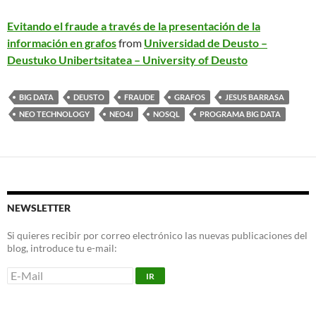
Evitando el fraude a través de la presentación de la
información en grafos
from
Universidad de Deusto –
Deustuko Unibertsitatea – University of Deusto
BIG DATA
DEUSTO
FRAUDE
GRAFOS
JESUS BARRASA
NEO TECHNOLOGY
NEO4J
NOSQL
PROGRAMA BIG DATA
NEWSLETTER
Si quieres recibir por correo electrónico las nuevas publicaciones del
blog, introduce tu e-mail: