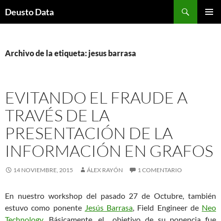
Saltar
Buscar
Deusto Data
al
MENÚ
contenido
PRINCI
Archivo de la etiqueta: jesus barrasa
EVITANDO EL FRAUDE A
TRAVÉS DE LA
PRESENTACIÓN DE LA
INFORMACIÓN EN GRAFOS
14 NOVIEMBRE, 2015
ÁLEX RAYÓN
1 COMENTARIO
En nuestro workshop del pasado 27 de Octubre, también
estuvo como ponente
Jesús Barrasa
, Field Engineer de
Neo
Technology
. Básicamente, el objetivo de su ponencia fue