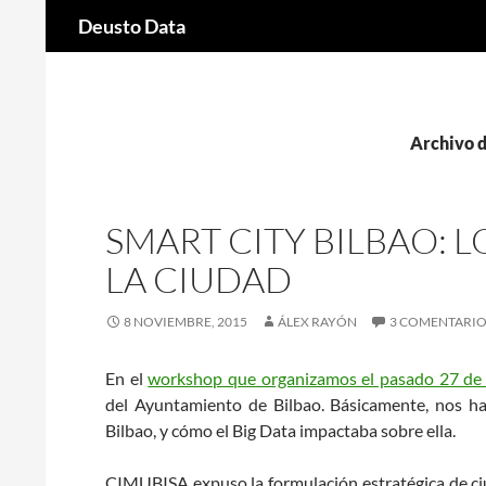
Buscar
Deusto Data
Saltar
al
contenido
Archivo d
SMART CITY BILBAO: L
LA CIUDAD
8 NOVIEMBRE, 2015
ÁLEX RAYÓN
3 COMENTARIO
En el
workshop que organizamos el pasado 27 de
del Ayuntamiento de Bilbao. Básicamente, nos ha
Bilbao, y cómo el Big Data impactaba sobre ella.
CIMUBISA expuso la formulación estratégica de ciu