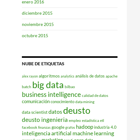
enero 2016
diciembre 2015
noviembre 2015
octubre 2015
NUBE DE ETIQUETAS
algoritmos
análisis de datos
apache
alex rayon
analytics
big data
batch
bilbao
business intelligence
calidad de datos
comunicación
conocimiento
data mining
deusto
datos
data scientist
deusto ingenieria
empleo
estadística
etl
hadoop
google
industria 4.0
facebook
finanzas
grafos
inteligencia artificial
machine learning
marketing
open data