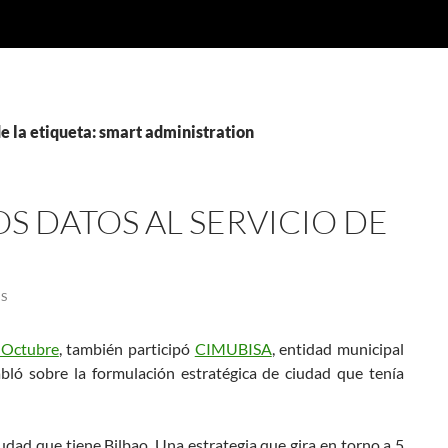
e la etiqueta: smart administration
OS DATOS AL SERVICIO DE
S
 Octubre
, también participó
CIMUBISA
, entidad municipal
bló sobre la formulación estratégica de ciudad que tenía
dad que tiene Bilbao. Una estrategia que gira en torno a 5