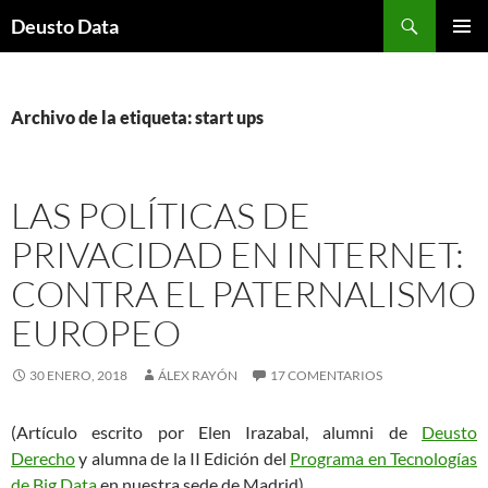
Saltar
Buscar
Deusto Data
al
MENÚ
contenido
PRINCI
Archivo de la etiqueta: start ups
LAS POLÍTICAS DE
PRIVACIDAD EN INTERNET:
CONTRA EL PATERNALISMO
EUROPEO
30 ENERO, 2018
ÁLEX RAYÓN
17 COMENTARIOS
(Artículo escrito por Elen Irazabal, alumni de
Deusto
Derecho
y alumna de la II Edición del
Programa en Tecnologías
de Big Data
en nuestra sede de Madrid)