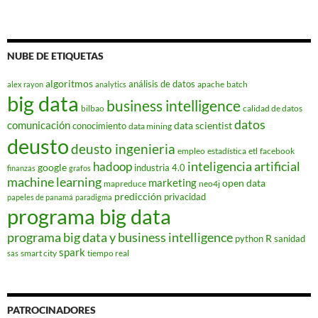
NUBE DE ETIQUETAS
algoritmos
análisis de datos
apache
batch
alex rayon
analytics
big data
business intelligence
bilbao
calidad de datos
datos
comunicación
data scientist
conocimiento
data mining
deusto
deusto ingenieria
empleo
estadística
etl
facebook
hadoop
inteligencia artificial
google
industria 4.0
finanzas
grafos
machine learning
marketing
open data
mapreduce
neo4j
predicción
privacidad
papeles de panamá
paradigma
programa big data
programa big data y business intelligence
R
python
sanidad
spark
smart city
tiempo real
sas
PATROCINADORES