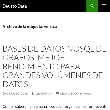
Saltar
Buscar
Deusto Data
al
MENÚ
contenido
PRINCI
Archivo de la etiqueta: vertica
BASES DE DATOS NOSQL DE
GRAFOS: MEJOR
RENDIMIENTO PARA
GRANDES VOLÚMENES DE
DATOS
18 JUNIO, 2016
ÁLEX RAYÓN
DEJA UN COMENTARIO
Como saben, la semana pasada, organizamos un evento