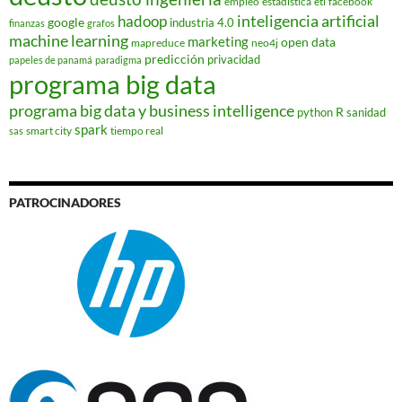
empleo
estadística
etl
facebook
hadoop
inteligencia artificial
google
industria 4.0
finanzas
grafos
machine learning
marketing
open data
mapreduce
neo4j
predicción
privacidad
papeles de panamá
paradigma
programa big data
programa big data y business intelligence
R
python
sanidad
spark
smart city
tiempo real
sas
PATROCINADORES