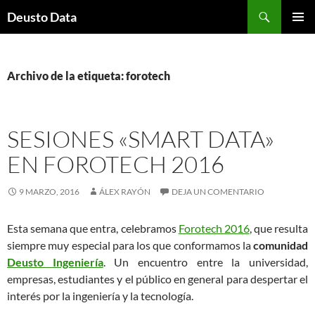
Saltar
Buscar
Deusto Data
al
MENÚ
contenido
PRINCI
Archivo de la etiqueta: forotech
SESIONES «SMART DATA»
EN FOROTECH 2016
9 MARZO, 2016
ÁLEX RAYÓN
DEJA UN COMENTARIO
Esta semana que entra, celebramos
Forotech 2016
, que resulta
siempre muy especial para los que conformamos la
comunidad
Deusto Ingeniería
. Un encuentro entre la universidad,
empresas, estudiantes y el público en general para despertar el
interés por la ingeniería y la tecnología.