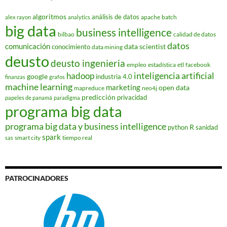
algoritmos
análisis de datos
apache
batch
alex rayon
analytics
big data
business intelligence
bilbao
calidad de datos
datos
comunicación
data scientist
conocimiento
data mining
deusto
deusto ingenieria
empleo
estadística
etl
facebook
hadoop
inteligencia artificial
google
industria 4.0
finanzas
grafos
machine learning
marketing
open data
mapreduce
neo4j
predicción
privacidad
papeles de panamá
paradigma
programa big data
programa big data y business intelligence
R
python
sanidad
spark
smart city
tiempo real
sas
PATROCINADORES