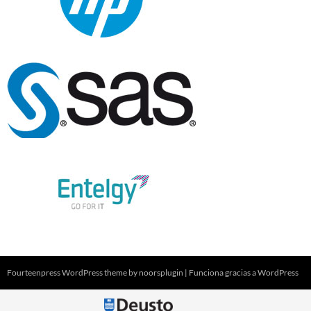
Fourteenpress WordPress theme by
noorsplugin
|
Funciona gracias a WordPress