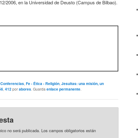
2/12/2006, en la Universidad de Deusto (Campus de Bilbao).
,
Conferencias
,
Fe - Ética - Religión
,
Jesuitas: una misión, un
56
,
412
por
abores
. Guarda
enlace permanente
.
esta
nico no será publicada.
Los campos obligatorios están