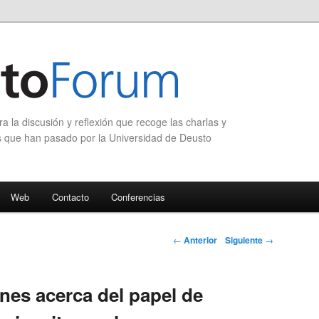
 la discusión y reflexión que recoge las charlas y
s que han pasado por la Universidad de Deusto
Web
Contacto
Conferencias
Navegación de
←
Anterior
Siguiente
→
entradas
nes acerca del papel de