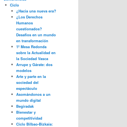
Ciclo
¿Hacia una nueva era?
¿Los Derechos
Humanos
cuestionados?
Desafíos en un mundo
en transformación
1º Mesa Redonda
sobre la Actualidad en
la Sociedad Vasca
Arrupe y Gárate: dos
modelos
Arte y parte en la
sociedad del
espectáculo
Asomándonos a un
mundo digital
Begiradak
Bienestar y
competitividad
Ciclo Bilbao-Bizkaia: