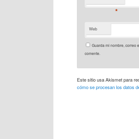
*
Web
Guarda mi nombre, correo e
comente.
Este sitio usa Akismet para re
cómo se procesan los datos d