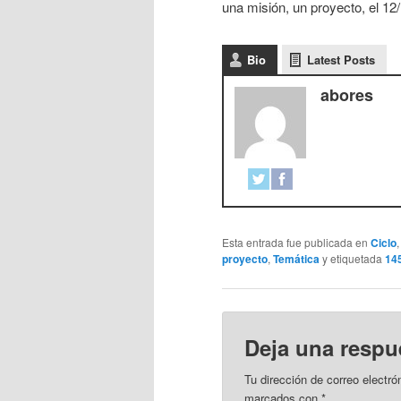
una misión, un proyecto, el 1
Bio
Latest Posts
abores
Esta entrada fue publicada en
Ciclo
proyecto
,
Temática
y etiquetada
14
Deja una respu
Tu dirección de correo electró
marcados con
*