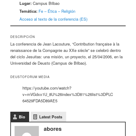
Lugar:
Campus Bilbao
Temática:
Fe – Ética – Religión
Acceso al texto de la conferencia (ES)
DESCRIPCIÓN
La conferencia de Jean Lacouture, “Contribution française à la
renaissance de la Compagnie au XXe siècle” se celebró dentro
del ciclo Jesuitas: una misión, un proyecto, el 25/04/2006, en la
Universidad de Deusto (Campus de Bilbao).
DEUSTOFORUM MEDIA
https://youtube.com/watch?
v=mVGdxx1U_8U%26index%3D81%26list%3DPLC
64529FDA5D89AE5
Bio
Latest Posts
abores