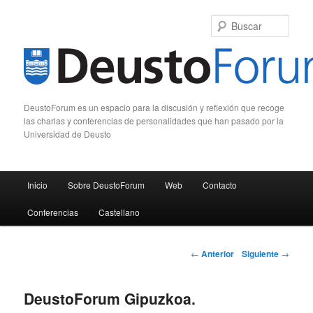
Busc
DeustoForum es un espacio para la discusión y reflexión que recoge
las charlas y conferencias de personalidades que han pasado por la
Universidad de Deusto
Menú principal
Inicio
Sobre DeustoForum
Web
Contacto
Ir al contenido principal
Ir al contenido secundario
Conferencias
Castellano
Navegación de entradas
←
Anterior
Siguiente
→
DeustoForum Gipuzkoa.