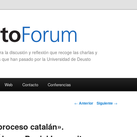
 la discusión y reflexión que recoge las charlas y
s que han pasado por la Universidad de Deusto
Web
Contacto
Conferencias
Navegación de
←
Anterior
Siguiente
→
entradas
proceso catalán».