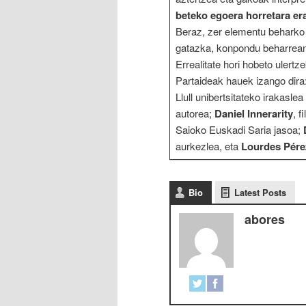
beteko egoera horretara er
Beraz, zer elementu beharko li
gatazka, konpondu beharrean,
Errealitate hori hobeto ulertz
Partaideak hauek izango dira
Llull unibertsitateko irakasl
autorea;
Daniel Innerarity
, 
Saioko Euskadi Saria jasoa;
aurkezlea, eta
Lourdes Pére
Bio
Latest Posts
abores