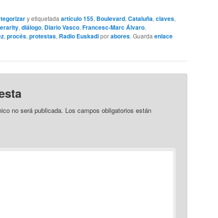
ategorizar
y etiquetada
artículo 155
,
Boulevard
,
Cataluña
,
claves
,
erarity
,
diálogo
,
Diario Vasco
,
Francesc-Marc Álvaro
,
ez
,
procés
,
protestas
,
Radio Euskadi
por
abores
. Guarda
enlace
esta
nico no será publicada.
Los campos obligatorios están