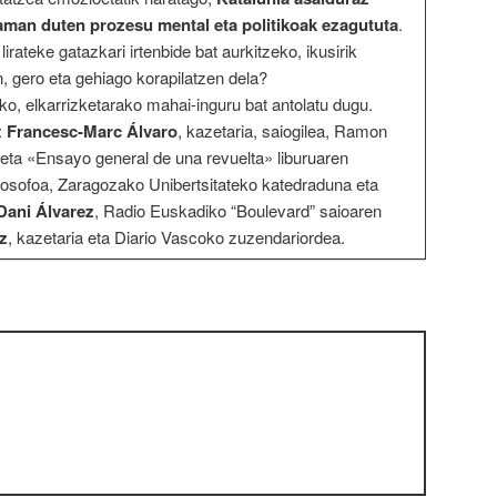
aman duten prozesu mental eta politikoak ezagututa
.
rateke gatazkari irtenbide bat aurkitzeko, ikusirik
 gero eta gehiago korapilatzen dela?
eko, elkarrizketarako mahai-inguru bat antolatu dugu.
:
Francesc-Marc Álvaro
, kazetaria, saiogilea, Ramon
ea eta «Ensayo general de una revuelta» liburuaren
filosofoa, Zaragozako Unibertsitateko katedraduna eta
Dani Álvarez
, Radio Euskadiko “Boulevard” saioaren
z
, kazetaria eta Diario Vascoko zuzendariordea.