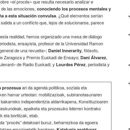
sobre «el procés» que resulta necesario analizar e
lá de las emociones,
conociendo los procesos mentales y
ña a esta situación convulsa
. ¿Qué elementos serían
salida a un conflicto que, lejos de solucionarse, parece
esta realidad, hemos organizado una mesa de diálogo
periodista, ensayista, profesor de la Universidad Ramon
 general de una revuelta»;
Daniel Innerarity
, filósofo,
d de Zaragoza y Premio Euskadi de Ensayo;
Dani Álvarez
,
ulevard» de Radio Euskadi; y
Lourdes Pérez
, periodista y
a prozesua
ari da agenda politikoa, soziala eta
en hamar urteotan: mobilizazioak, subiranotasunaren
e bakarreko independentzia aldarrikapena, Konstituzioaren
uteskundeak, epaiketa eta prozesuko liderren kontrako
k eta bortitzak, etab.
n da “procés” delakoari buruz, beharrezkoa da egoera
etatzea emozioetatik haratago,
Katalunia asalduraz