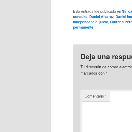
Esta entrada fue publicada en
Sin c
consulta
,
Daniel Álvarez
,
Daniel Inn
independencia
,
juicio
,
Lourdes Pér
permanente
.
Deja una respu
Tu dirección de correo electró
marcados con
*
Comentario
*