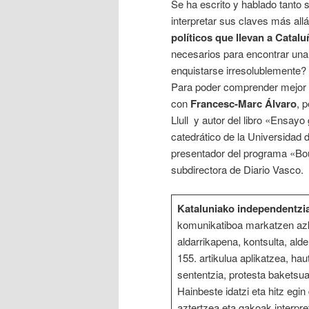
Se ha escrito y hablado tanto 
interpretar sus claves más al
políticos que llevan a Catalu
necesarios para encontrar una 
enquistarse irresolublemente?
Para poder comprender mejor 
con
Francesc-Marc Álvaro
, 
Llull y autor del libro «Ensayo
catedrático de la Universida
presentador del programa «Bo
subdirectora de Diario Vasco.
Kataluniako independentzi
komunikatiboa markatzen azk
aldarrikapena, kontsulta, ald
155. artikulua aplikatzea, ha
sententzia, protesta baketsua
Hainbeste idatzi eta hitz egi
aztertzea eta gakoak interpr