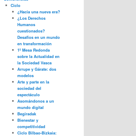
Ciclo
¿Hacia una nueva era?
¿Los Derechos
Humanos
cuestionados?
Desafíos en un mundo
en transformación
1º Mesa Redonda
sobre la Actualidad en
la Sociedad Vasca
Arrupe y Gárate: dos
modelos
Arte y parte en la
sociedad del
espectáculo
Asomándonos a un
mundo digital
Begiradak
Bienestar y
competitividad
Ciclo Bilbao-Bizkaia: