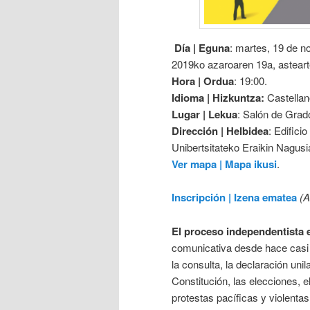
Día | Eguna
: martes, 19 de n
2019ko azaroaren 19a, astear
Hora | Ordua
: 19:00.
Idioma | Hizkuntza:
Castellan
Lugar | Lekua
: Salón de Grad
Dirección | Helbidea
: Edifici
Unibertsitateko Eraikin Nagusi
Ver mapa | Mapa ikusi
.
Inscripción | Izena ematea
(A
El proceso independentista
comunicativa desde hace casi d
la consulta, la declaración unil
Constitución, las elecciones, el
protestas pacíficas y violentas