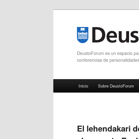
DeustoForum es un espacio para
conferencias de personalidade
Menú principal
Inicio
Sobre DeustoForum
Ir al contenido principal
Ir al contenido secundario
El lehendakari 