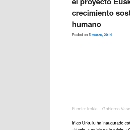
el proyecto Eusk
crecimiento sost
humano
Posted on
5 marzo, 2014
Fuente: Irekia – Gobierno Vas
Iñigo Urkullu ha inaugurado es
«Hacia la salida de la crisis