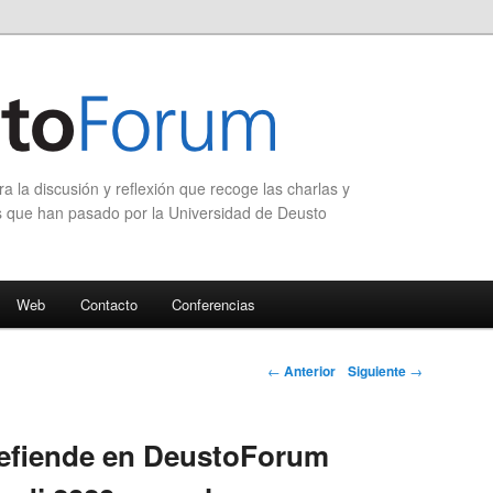
 la discusión y reflexión que recoge las charlas y
s que han pasado por la Universidad de Deusto
Web
Contacto
Conferencias
Navegación de
←
Anterior
Siguiente
→
entradas
defiende en DeustoForum