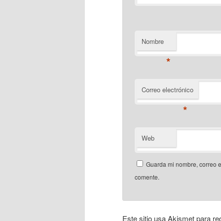
Nombre
*
Correo electrónico
*
Web
Guarda mi nombre, correo e
comente.
Este sitio usa Akismet para re