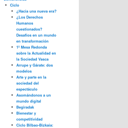
Ciclo
¿Hacia una nueva era?
¿Los Derechos
Humanos
cuestionados?
Desafíos en un mundo
en transformación
1º Mesa Redonda
sobre la Actualidad en
la Sociedad Vasca
Arrupe y Gárate: dos
modelos
Arte y parte en la
sociedad del
espectáculo
Asomándonos a un
mundo digital
Begiradak
Bienestar y
competitividad
Ciclo Bilbao-Bizkaia: