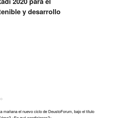
adi 2020 para el
enible y desarrollo
co
ta mañana el nuevo ciclo de DeustoForum, bajo el título
: ¿Cómo? ¿En qué condiciones?».