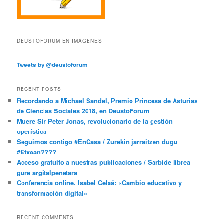
DEUSTOFORUM EN IMÁGENES
Tweets by @deustoforum
RECENT POSTS
Recordando a Michael Sandel, Premio Princesa de Asturias
de Ciencias Sociales 2018, en DeustoForum
Muere Sir Peter Jonas, revolucionario de la gestión
operística
Seguimos contigo #EnCasa / Zurekin jarraitzen dugu
#Etxean????
Acceso gratuito a nuestras publicaciones / Sarbide librea
gure argitalpenetara
Conferencia online. Isabel Celaá: «Cambio educativo y
transformación digital»
RECENT COMMENTS