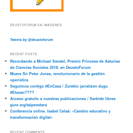
DEUSTOFORUM EN IMÁGENES
Tweets by @deustoforum
RECENT POSTS
Recordando a Michael Sandel, Premio Princesa de Asturias
de Ciencias Sociales 2018, en DeustoForum
Muere Sir Peter Jonas, revolucionario de la gestión
operística
Seguimos contigo #EnCasa / Zurekin jarraitzen dugu
#Etxean????
Acceso gratuito a nuestras publicaciones / Sarbide librea
gure argitalpenetara
Conferencia online. Isabel Celaá: «Cambio educativo y
transformación digital»
RECENT COMMENTS