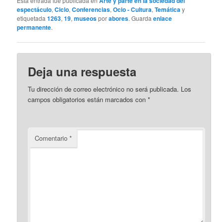
Esta entrada fue publicada en
Arte y parte en la sociedad del
espectáculo
,
Ciclo
,
Conferencias
,
Ocio - Cultura
,
Temática
y
etiquetada
1263
,
19
,
museos
por
abores
. Guarda
enlace
permanente
.
Deja una respuesta
Tu dirección de correo electrónico no será publicada.
Los
campos obligatorios están marcados con
*
Comentario
*