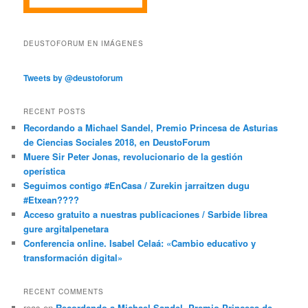
DEUSTOFORUM EN IMÁGENES
Tweets by @deustoforum
RECENT POSTS
Recordando a Michael Sandel, Premio Princesa de Asturias
de Ciencias Sociales 2018, en DeustoForum
Muere Sir Peter Jonas, revolucionario de la gestión
operística
Seguimos contigo #EnCasa / Zurekin jarraitzen dugu
#Etxean????
Acceso gratuito a nuestras publicaciones / Sarbide librea
gure argitalpenetara
Conferencia online. Isabel Celaá: «Cambio educativo y
transformación digital»
RECENT COMMENTS
reas
en
Recordando a Michael Sandel, Premio Princesa de