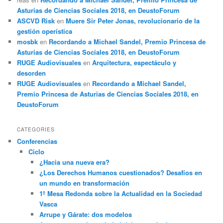
Asturias de Ciencias Sociales 2018, en DeustoForum
ASCVD Risk
en
Muere Sir Peter Jonas, revolucionario de la
gestión operística
mosbk
en
Recordando a Michael Sandel, Premio Princesa de
Asturias de Ciencias Sociales 2018, en DeustoForum
RUGE Audiovisuales
en
Arquitectura, espectáculo y
desorden
RUGE Audiovisuales
en
Recordando a Michael Sandel,
Premio Princesa de Asturias de Ciencias Sociales 2018, en
DeustoForum
CATEGORIES
Conferencias
Ciclo
¿Hacia una nueva era?
¿Los Derechos Humanos cuestionados? Desafíos en
un mundo en transformación
1º Mesa Redonda sobre la Actualidad en la Sociedad
Vasca
Arrupe y Gárate: dos modelos