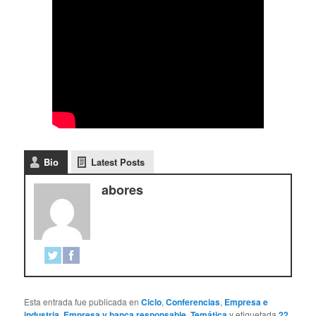
Bio
Latest Posts
abores
Esta entrada fue publicada en
Ciclo
,
Conferencias
,
Empresa e
industria
,
Empresa y banca responsable
,
Temática
y etiquetada
22
,