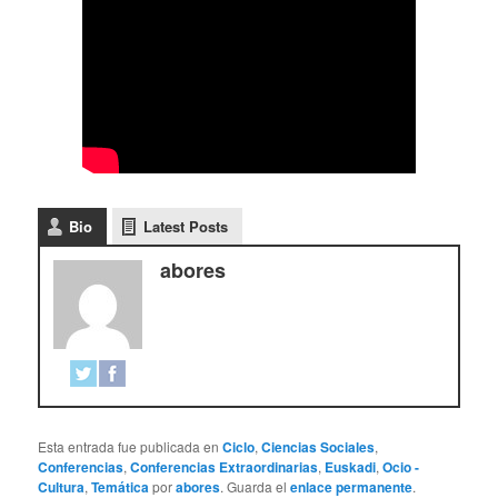
Bio
Latest Posts
abores
Esta entrada fue publicada en
Ciclo
,
Ciencias Sociales
,
Conferencias
,
Conferencias Extraordinarias
,
Euskadi
,
Ocio -
Cultura
,
Temática
por
abores
. Guarda el
enlace permanente
.