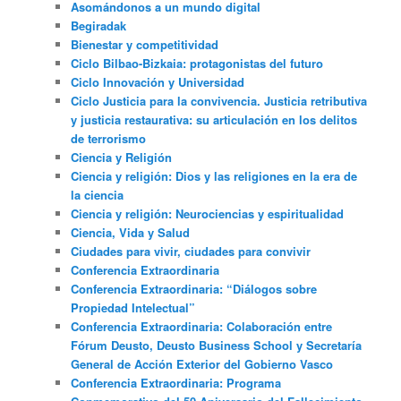
Asomándonos a un mundo digital
Begiradak
Bienestar y competitividad
Ciclo Bilbao-Bizkaia: protagonistas del futuro
Ciclo Innovación y Universidad
Ciclo Justicia para la convivencia. Justicia retributiva
y justicia restaurativa: su articulación en los delitos
de terrorismo
Ciencia y Religión
Ciencia y religión: Dios y las religiones en la era de
la ciencia
Ciencia y religión: Neurociencias y espiritualidad
Ciencia, Vida y Salud
Ciudades para vivir, ciudades para convivir
Conferencia Extraordinaria
Conferencia Extraordinaria: “Diálogos sobre
Propiedad Intelectual”
Conferencia Extraordinaria: Colaboración entre
Fórum Deusto, Deusto Business School y Secretaría
General de Acción Exterior del Gobierno Vasco
Conferencia Extraordinaria: Programa