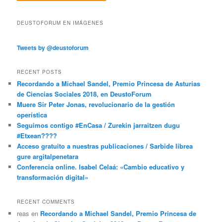
DEUSTOFORUM EN IMÁGENES
Tweets by @deustoforum
RECENT POSTS
Recordando a Michael Sandel, Premio Princesa de Asturias
de Ciencias Sociales 2018, en DeustoForum
Muere Sir Peter Jonas, revolucionario de la gestión
operística
Seguimos contigo #EnCasa / Zurekin jarraitzen dugu
#Etxean????
Acceso gratuito a nuestras publicaciones / Sarbide librea
gure argitalpenetara
Conferencia online. Isabel Celaá: «Cambio educativo y
transformación digital»
RECENT COMMENTS
reas
en
Recordando a Michael Sandel, Premio Princesa de