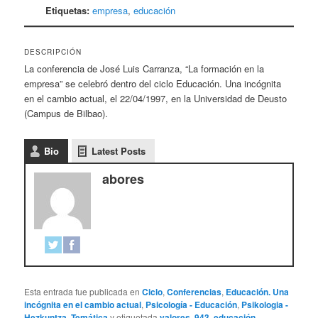
Etiquetas:
empresa
,
educación
DESCRIPCIÓN
La conferencia de José Luis Carranza, “La formación en la
empresa” se celebró dentro del ciclo Educación. Una incógnita
en el cambio actual, el 22/04/1997, en la Universidad de Deusto
(Campus de Bilbao).
Bio
Latest Posts
abores
Esta entrada fue publicada en
Ciclo
,
Conferencias
,
Educación. Una
incógnita en el cambio actual
,
Psicología - Educación
,
Psikologia -
Hezkuntza
,
Temática
y etiquetada
valores
,
943
,
educación
,