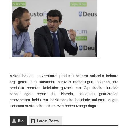
Azken batean, atzerritarrei produktu bakarra saltzeko beharra
argi geratu zen turismoari buruzko mahai-inguru honetan, eta
produktu horretan kolektibo guztiek eta Gipuzkoako lurralde
osoak egon behar du.. Horrela, bisitatzen gaituztenen
emozioetara heldu eta hazkunderako baliabide aukeratu dugun
turismoa sustatzeko aukera ezin hobea izango dugu.
Bio
Latest Posts