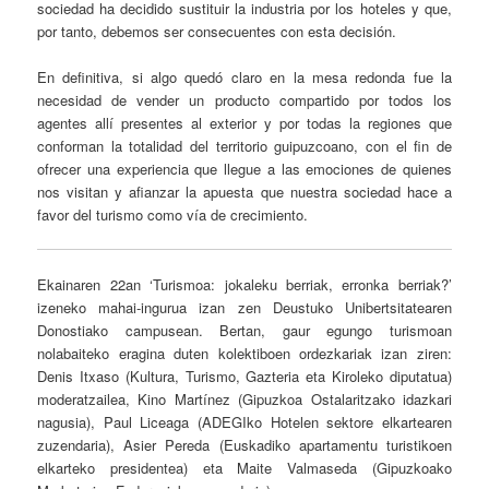
sociedad ha decidido sustituir la industria por los hoteles y que,
por tanto, debemos ser consecuentes con esta decisión.
En definitiva, si algo quedó claro en la mesa redonda fue la
necesidad de vender un producto compartido por todos los
agentes allí presentes al exterior y por todas la regiones que
conforman la totalidad del territorio guipuzcoano, con el fin de
ofrecer una experiencia que llegue a las emociones de quienes
nos visitan y afianzar la apuesta que nuestra sociedad hace a
favor del turismo como vía de crecimiento.
Ekainaren 22an ‘Turismoa: jokaleku berriak, erronka berriak?’
izeneko mahai-ingurua izan zen Deustuko Unibertsitatearen
Donostiako campusean. Bertan, gaur egungo turismoan
nolabaiteko eragina duten kolektiboen ordezkariak izan ziren:
Denis Itxaso (Kultura, Turismo, Gazteria eta Kiroleko diputatua)
moderatzailea, Kino Martínez (Gipuzkoa Ostalaritzako idazkari
nagusia), Paul Liceaga (ADEGIko Hotelen sektore elkartearen
zuzendaria), Asier Pereda (Euskadiko apartamentu turistikoen
elkarteko presidentea) eta Maite Valmaseda (Gipuzkoako