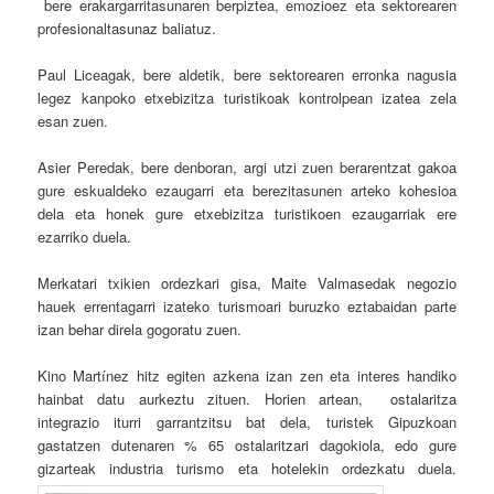
bere erakargarritasunaren berpiztea, emozioez eta sektorearen
profesionaltasunaz baliatuz.
Paul Liceagak, bere aldetik, bere sektorearen erronka nagusia
legez kanpoko etxebizitza turistikoak kontrolpean izatea zela
esan zuen.
Asier Peredak, bere denboran, argi utzi zuen berarentzat gakoa
gure eskualdeko ezaugarri eta berezitasunen arteko kohesioa
dela eta honek gure etxebizitza turistikoen ezaugarriak ere
ezarriko duela.
Merkatari txikien ordezkari gisa, Maite Valmasedak negozio
hauek errentagarri izateko turismoari buruzko eztabaidan parte
izan behar direla gogoratu zuen.
Kino Martínez hitz egiten azkena izan zen eta interes handiko
hainbat datu aurkeztu zituen. Horien artean, ostalaritza
integrazio iturri garrantzitsu bat dela, turistek Gipuzkoan
gastatzen dutenaren % 65 ostalaritzari dagokiola, edo gure
gizarteak industria turismo eta hotelekin ordezkatu duela.