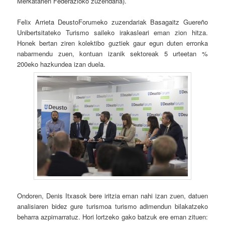
Merkatarien Federazioko zuzendaria).
Felix Arrieta DeustoForumeko zuzendariak Basagaitz Guereño
Unibertsitateko Turismo saileko irakasleari eman zion hitza.
Honek bertan ziren kolektibo guztiek gaur egun duten erronka
nabarmendu zuen, kontuan izanik sektoreak 5 urteetan %
200eko hazkundea izan duela.
Ondoren, Denis Itxasok bere iritzia eman nahi izan zuen, datuen
analisiaren bidez gure turismoa turismo adimendun bilakatzeko
beharra azpimarratuz. Hori lortzeko gako batzuk ere eman zituen: