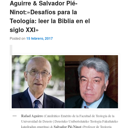
Aguirre & Salvador Pié-
Ninot:»Desafíos para la
Teología: leer la Biblia en el
siglo XXI»
Posted on
15 febrero, 2017
Rafael Aguirre
(Catedrático Emérito de la Facultad de Teología de la
Universidad de Deusto | Deustuko Unibertsitateko Teologia Fakultateko
katedradun emeritua) &
Salvador Pié-Ninot
(Profesor de Teología