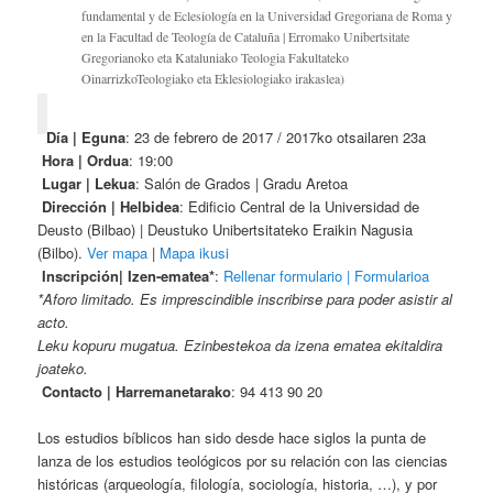
fundamental y de Eclesiología en la Universidad Gregoriana de Roma y
en la Facultad de Teología de Cataluña | Erromako Unibertsitate
Gregorianoko eta Kataluniako Teologia Fakultateko
OinarrizkoTeologiako eta Eklesiologiako irakaslea)
Día | Eguna
: 23 de febrero de 2017 / 2017ko otsailaren 23a
Hora | Ordua
: 19:00
Lugar | Lekua
: Salón de Grados | Gradu Aretoa
Dirección | Helbidea
: Edificio Central de la Universidad de
Deusto (Bilbao) | Deustuko Unibertsitateko Eraikin Nagusia
(Bilbo).
Ver mapa
|
Mapa ikusi
Inscripción| Izen-ematea*
:
Rellenar formulario | Formularioa
*Aforo limitado. Es imprescindible inscribirse para poder asistir al
acto.
Leku kopuru mugatua. Ezinbestekoa da izena ematea ekitaldira
joateko.
Contacto | Harremanetarako
: 94 413 90 20
Los estudios bíblicos han sido desde hace siglos la punta de
lanza de los estudios teológicos por su relación con las ciencias
históricas (arqueología, filología, sociología, historia, …), y por