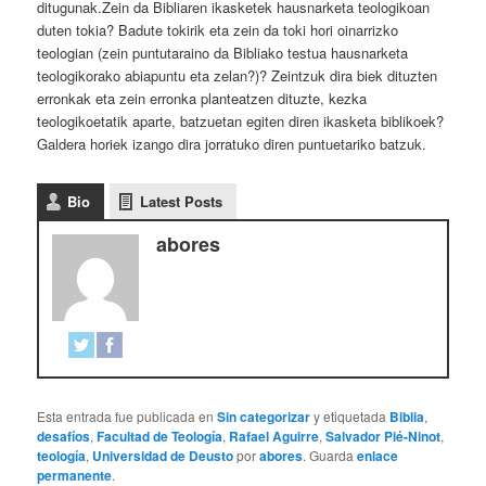
ditugunak.Zein da Bibliaren ikasketek hausnarketa teologikoan
duten tokia? Badute tokirik eta zein da toki hori oinarrizko
teologian (zein puntutaraino da Bibliako testua hausnarketa
teologikorako abiapuntu eta zelan?)? Zeintzuk dira biek dituzten
erronkak eta zein erronka planteatzen dituzte, kezka
teologikoetatik aparte, batzuetan egiten diren ikasketa biblikoek?
Galdera horiek izango dira jorratuko diren puntuetariko batzuk.
Bio
Latest Posts
abores
Esta entrada fue publicada en
Sin categorizar
y etiquetada
Biblia
,
desafíos
,
Facultad de Teología
,
Rafael Aguirre
,
Salvador Pié-Ninot
,
teología
,
Universidad de Deusto
por
abores
. Guarda
enlace
permanente
.