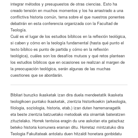
integrar métodos y presupuestos de otras ciencias. Esto ha
creado tensión en muchos momentos y los ha arrastrado a una
conflictiva historia común, tema sobre el que nuestros ponentes
debatirán en esta conferencia organizada con la Facultad de
Teología.
Cuál es el lugar de los estudios bíblicos en la reflexión teológica,
si caben y cómo en la teología fundamental (hasta qué punto el
texto bíblico es punto de partida y cómo en la reflexión
teológica), cuáles son los desafíos mutuos y qué retos plantean
los estudios bíblicos que en ocasiones se realizan al margen de
la preocupación teológica, serán algunas de las muchas
cuestiones que se abordarán.
Bibliari buruzko ikasketak izan dira duela mendeetatik ikasketa
teologikoen puntako ikasketak, zientzia historikoekin (arkeologia,
filologia, soziologia, historia, etab.) izan duten harremanagatik
eta beste zientzia batzuetako metodoak eta oinarriak bateratzen
zituztelako. Horrek tentsioa eragin du une askotan eta gatazkaz
beteko historia komunera eraman ditu. Horretaz mintzatuko dira
Teologia Fakultateak antolatu duen hitzaldi honetara gonbidatu