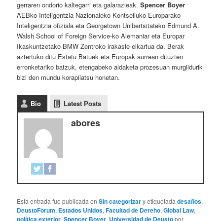
gerraren ondorio kaltegarri eta galarazleak.
Spencer Boyer
AEBko Inteligentzia Nazionaleko Kontseiluko Europarako
Inteligentzia ofiziala eta Georgetown Unibertsitateko Edmund A.
Walsh School of Foreign Service-ko Alemaniar eta Europar
Ikaskuntzetako BMW Zentroko irakasle elkartua da. Berak
aztertuko ditu Estatu Batuek eta Europak aurrean dituzten
erronketariko batzuk, etengabeko aldaketa prozesuan murgildurik
bizi den mundu korapilatsu honetan.
Bio
Latest Posts
abores
Esta entrada fue publicada en
Sin categorizar
y etiquetada
desafíos
,
DeustoForum
,
Estados Unidos
,
Facultad de Dereho
,
Global Law
,
política exterior
,
Spencer Boyer
,
Universidad de Deusto
por