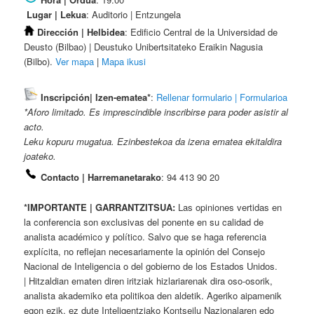
Lugar | Lekua
: Auditorio | Entzungela
Dirección | Helbidea
: Edificio Central de la Universidad de
Deusto (Bilbao) | Deustuko Unibertsitateko Eraikin Nagusia
(Bilbo).
Ver mapa
|
Mapa ikusi
Inscripción| Izen-ematea*
:
Rellenar formulario | Formularioa
*Aforo limitado. Es imprescindible inscribirse para poder asistir al
acto.
Leku kopuru mugatua. Ezinbestekoa da izena ematea ekitaldira
joateko.
Contacto | Harremanetarako
: 94 413 90 20
*IMPORTANTE |
GARRANTZITSUA
:
Las opiniones vertidas en
la conferencia son exclusivas del ponente en su calidad de
analista académico y político. Salvo que se haga referencia
explícita, no reflejan necesariamente la opinión del Consejo
Nacional de Inteligencia o del gobierno de los Estados Unidos.
| Hitzaldian ematen diren iritziak hizlariarenak dira oso-osorik,
analista akademiko eta politikoa den aldetik. Ageriko aipamenik
egon ezik, ez dute Inteligentziako Kontseilu Nazionalaren edo